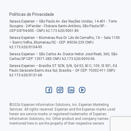
Políticas de Privacidade
Serasa Experian – São Paulo Av. das Nações Unidas, 14.401 - Torre
Sucupira - 24ºandar - Chácara Santo Antônio, São Paulo/SP -
CEP:04794-000 - CNPJ 62.173.620/0001-80
Serasa Experian – Blumenau Rua Dr. Léo de Carvalho, 74 – Sala 1105
– Bairro Velha, Blumenau/SC - CEP: 89036-239 CNPJ
62.173.620/0104-95
Serasa Experian – São Carlos Av. Doutor Heitor José Reali, 360, São
Carlos/SP CEP: 13571-385 CNPJ 62.173.620/0093-06
Serasa Experian – Brasília ST SCN, S/N, Qd 02, Bl C, 109, Sl 301, Ed.
Paulo Sarasate Bairro Asa Sul, Brasília – DF CEP: 70302-911 CNPJ
62.173.620/0131-68
©
2026
Experian Information Solutions, Inc. Experian Marketing
Services. All rights reserved. Experian and the Experian marks used
herein are service marks or registered trademarks of Experian
Information Solutions, Inc. Other product and company names
mentioned here in are the property of their respective owners.