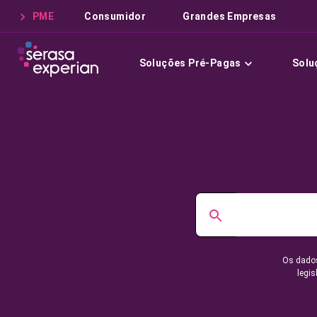
PME
Consumidor
Grandes Empresas
Soluções Pré-Pagas
Solu
Os dados
legis