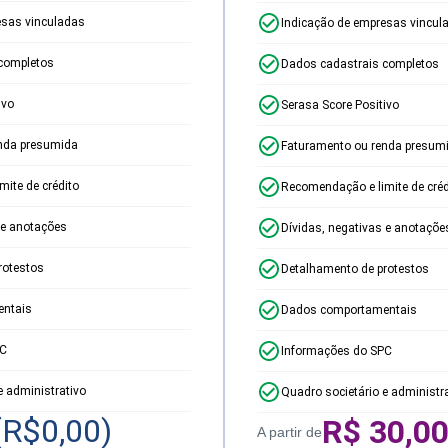
esas vinculadas
Indicação de empresas vincul
completos
Dados cadastrais completos
ivo
Serasa Score Positivo
nda presumida
Faturamento ou renda presum
ite de crédito
Recomendação e limite de créd
 e anotações
Dívidas, negativas e anotaçõe
rotestos
Detalhamento de protestos
ntais
Dados comportamentais
PC
Informações do SPC
e administrativo
Quadro societário e administr
(R$
0,00
)
R$
30,0
A partir de