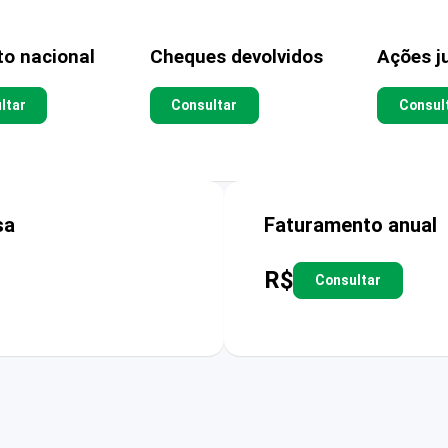
to nacional
Cheques devolvidos
Ações ju
ltar
Consultar
Consul
sa
Faturamento anual
R$
Consultar