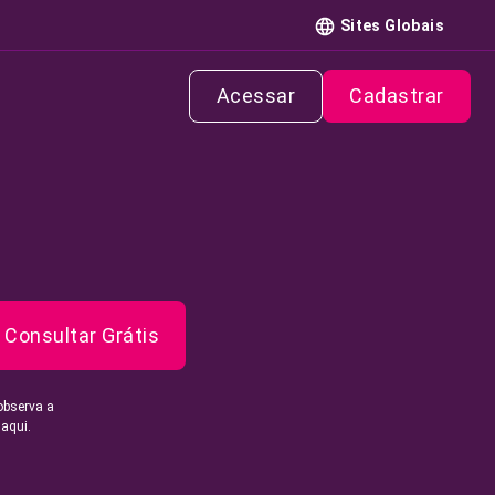
Sites Globais
Acessar
Cadastrar
Consultar Grátis
observa a
 aqui.