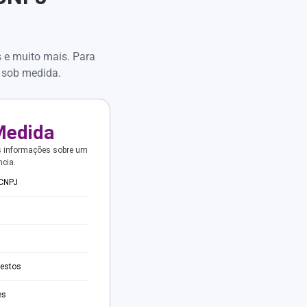
s e muito mais. Para
 sob medida.
Medida
s informações sobre um
ncia.
 CNPJ
testos
es