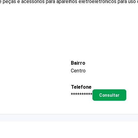
e peças e acessórios para aparelhos eletroeletrônicos para us
Bairro
Centro
Telefone
**********
Consultar