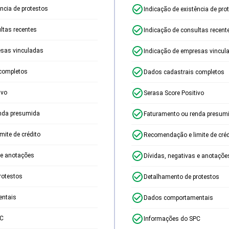
ência de protestos
Indicação de existência de pro
ltas recentes
Indicação de consultas recent
esas vinculadas
Indicação de empresas vincul
completos
Dados cadastrais completos
ivo
Serasa Score Positivo
nda presumida
Faturamento ou renda presum
ite de crédito
Recomendação e limite de créd
 e anotações
Dívidas, negativas e anotaçõe
rotestos
Detalhamento de protestos
ntais
Dados comportamentais
PC
Informações do SPC