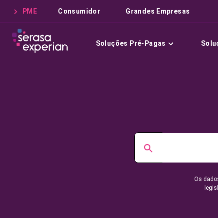
PME
Consumidor
Grandes Empresas
Soluções Pré-Pagas
Solu
Os dados
legis