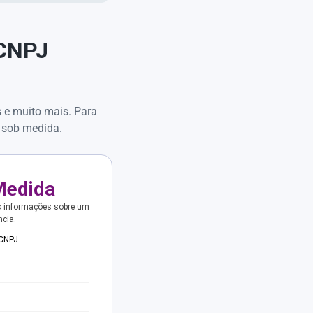
 CNPJ
s e muito mais. Para
 sob medida.
Medida
s informações sobre um
ncia.
 CNPJ