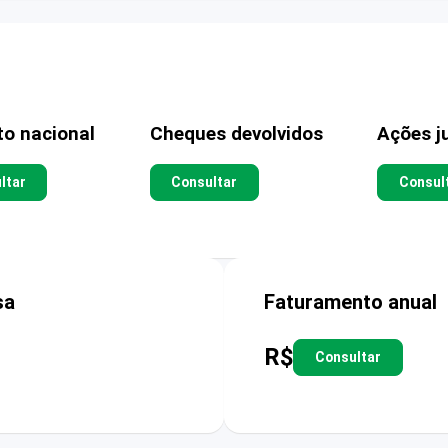
to nacional
Cheques devolvidos
Ações ju
ltar
Consultar
Consul
sa
Faturamento anual
R$
Consultar