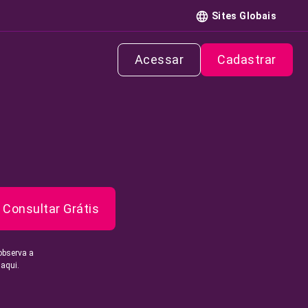
Sites Globais
Acessar
Cadastrar
Consultar Grátis
observa a
 aqui.