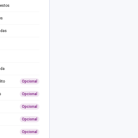
testos
es
adas
ida
ito
Opcional
s
Opcional
Opcional
Opcional
Opcional