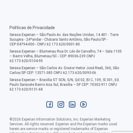
Políticas de Privacidade
Serasa Experian – São Paulo Av. das Nações Unidas, 14.401 - Torre
Sucupira - 24ºandar - Chácara Santo Antônio, São Paulo/SP -
CEP:04794-000 - CNPJ 62.173.620/0001-80
Serasa Experian – Blumenau Rua Dr. Léo de Carvalho, 74 – Sala 1105
– Bairro Velha, Blumenau/SC - CEP: 89036-239 CNPJ
62.173.620/0104-95
Serasa Experian – São Carlos Av. Doutor Heitor José Reali, 360, São
Carlos/SP CEP: 13571-385 CNPJ 62.173.620/0093-06
Serasa Experian – Brasília ST SCN, S/N, Qd 02, Bl C, 109, Sl 301, Ed.
Paulo Sarasate Bairro Asa Sul, Brasília – DF CEP: 70302-911 CNPJ
62.173.620/0131-68
©
2026
Experian Information Solutions, Inc. Experian Marketing
Services. All rights reserved. Experian and the Experian marks used
herein are service marks or registered trademarks of Experian