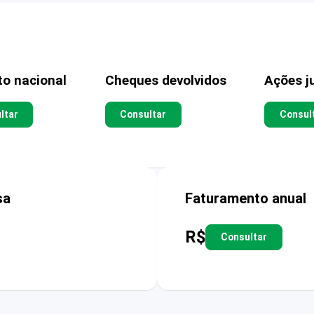
to nacional
Cheques devolvidos
Ações ju
ltar
Consultar
Consul
sa
Faturamento anual
R$
Consultar