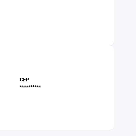
CEP
**********