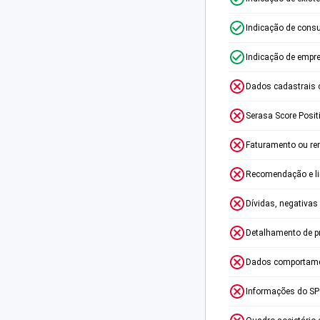
Indicação de consu
Indicação de empr
Dados cadastrais 
Serasa Score Posit
Faturamento ou re
Recomendação e lim
Dívidas, negativas
Detalhamento de p
Dados comportame
Informações do S