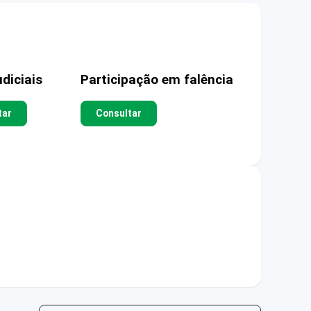
diciais
Participação em falência
tar
Consultar