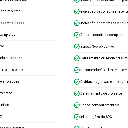
ltas recentes
Indicação de consultas recent
esas vinculadas
Indicação de empresas vincul
completos
Dados cadastrais completos
ivo
Serasa Score Positivo
nda presumida
Faturamento ou renda presum
ite de crédito
Recomendação e limite de créd
 e anotações
Dívidas, negativas e anotaçõe
rotestos
Detalhamento de protestos
ntais
Dados comportamentais
PC
Informações do SPC