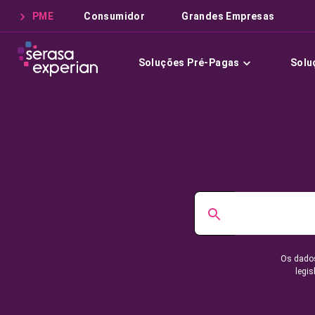
PME
Consumidor
Grandes Empresas
Soluções Pré-Pagas
Solu
Os dados
legis