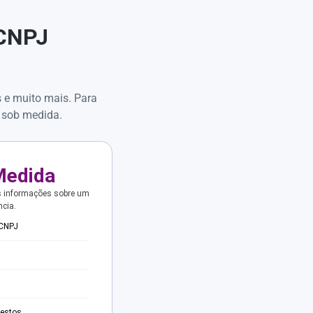
 CNPJ
s e muito mais. Para
 sob medida.
Medida
s informações sobre um
ncia.
 CNPJ
testos