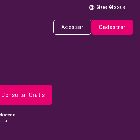
Sites Globais
Acessar
Cadastrar
Consultar Grátis
observa a
 aqui.