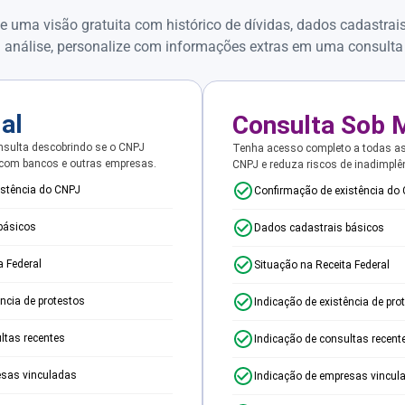
e uma visão gratuita com histórico de dívidas, dados cadastrai
 análise, personalize com informações extras em uma consulta
ial
Consulta Sob 
sulta descobrindo se o CNPJ
Tenha acesso completo a todas a
 com bancos e outras empresas.
CNPJ e reduza riscos de inadimplê
istência do CNPJ
Confirmação de existência do
básicos
Dados cadastrais básicos
a Federal
Situação na Receita Federal
ência de protestos
Indicação de existência de pro
ltas recentes
Indicação de consultas recent
esas vinculadas
Indicação de empresas vincul