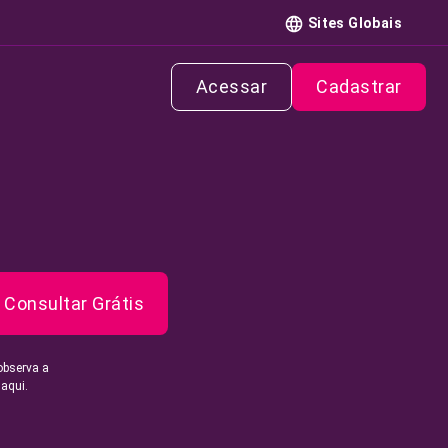
Sites Globais
Acessar
Cadastrar
Consultar Grátis
observa a
 aqui.