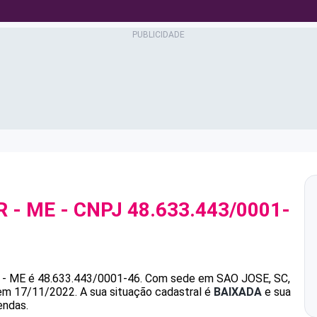
R - ME
- CNPJ
48.633.443/0001-
 - ME
é
48.633.443/0001-46
.
Com sede em SAO JOSE, SC,
 em 17/11/2022.
A sua situação cadastral é
BAIXADA
e sua
endas.