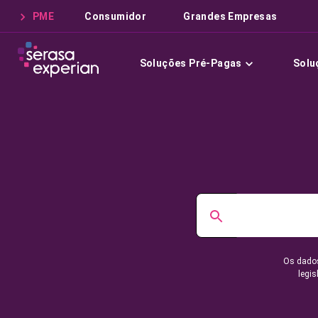
PME
Consumidor
Grandes Empresas
Soluções Pré-Pagas
Solu
Os dados
legis