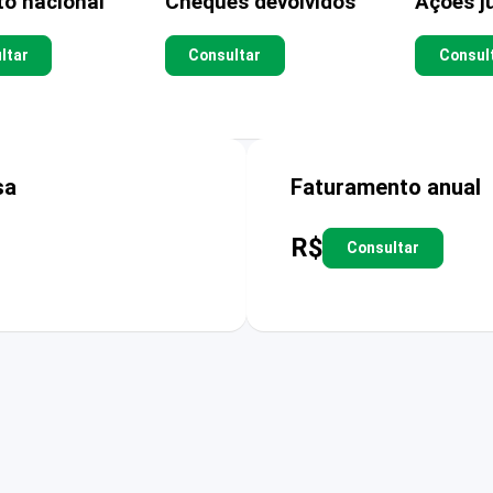
to nacional
Cheques devolvidos
Ações ju
ltar
Consultar
Consul
sa
Faturamento anual
R$
Consultar