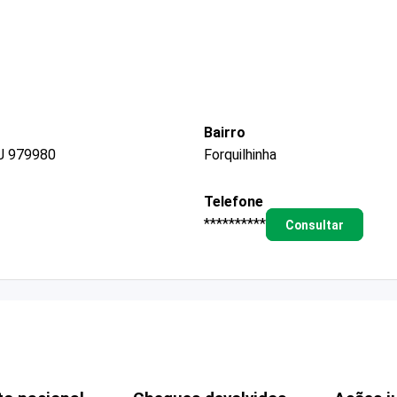
Bairro
J 979980
Forquilhinha
Telefone
**********
Consultar