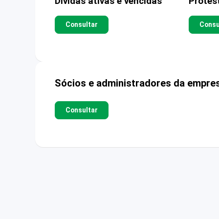
Dívidas ativas e vencidas
Protes
Consultar
Consu
Sócios e administradores da empre
Consultar