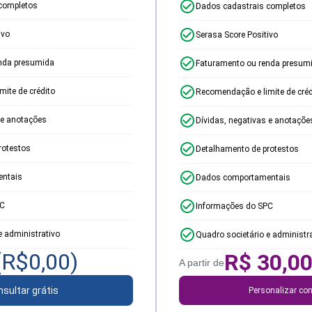
completos
Dados cadastrais completos
ivo
Serasa Score Positivo
nda presumida
Faturamento ou renda presum
ite de crédito
Recomendação e limite de créd
 e anotações
Dívidas, negativas e anotaçõe
rotestos
Detalhamento de protestos
ntais
Dados comportamentais
PC
Informações do SPC
e administrativo
Quadro societário e administr
(R$
0,00
)
R$
30,0
A partir de
sultar grátis
Personalizar con