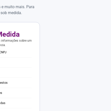
s e muito mais. Para
 sob medida.
Medida
s informações sobre um
ncia.
 CNPJ
testos
es
adas