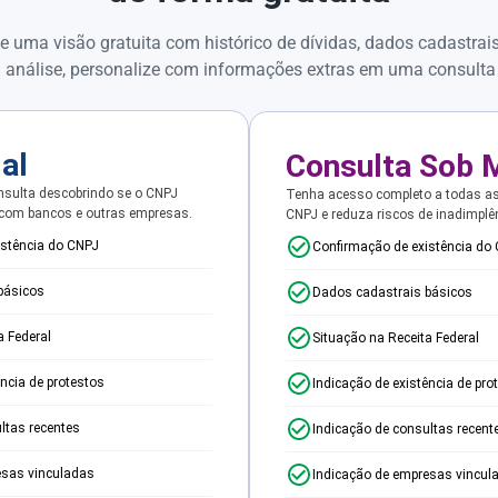
e uma visão gratuita com histórico de dívidas, dados cadastrai
 análise, personalize com informações extras em uma consulta
ial
Consulta Sob 
sulta descobrindo se o CNPJ
Tenha acesso completo a todas a
 com bancos e outras empresas.
CNPJ e reduza riscos de inadimplê
istência do CNPJ
Confirmação de existência do
básicos
Dados cadastrais básicos
a Federal
Situação na Receita Federal
ência de protestos
Indicação de existência de pro
ltas recentes
Indicação de consultas recent
esas vinculadas
Indicação de empresas vincul