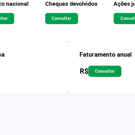
to nacional
Cheques devolvidos
Ações ju
ltar
Consultar
Consul
sa
Faturamento anual
R$
Consultar