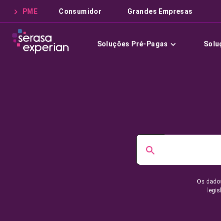
PME
Consumidor
Grandes Empresas
Soluções Pré-Pagas
Solu
Os dados
legis