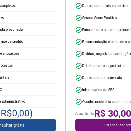
completos
Dados cadastrais completos
ivo
Serasa Score Positivo
nda presumida
Faturamento ou renda presum
ite de crédito
Recomendação e limite de créd
 e anotações
Dívidas, negativas e anotaçõe
rotestos
Detalhamento de protestos
ntais
Dados comportamentais
PC
Informações do SPC
e administrativo
Quadro societário e administr
(R$
0,00
)
R$
30,0
A partir de
sultar grátis
Personalizar con