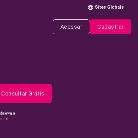
Sites Globais
Acessar
Cadastrar
Consultar Grátis
observa a
 aqui.