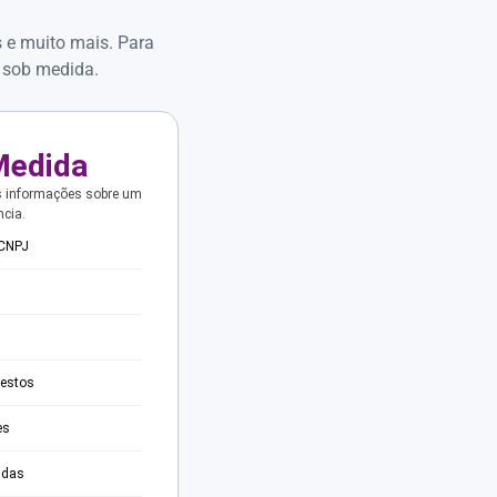
s e muito mais. Para
 sob medida.
Medida
s informações sobre um
ncia.
 CNPJ
testos
es
adas