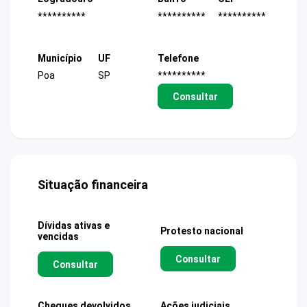
**********
**********
**********
Município
UF
Telefone
Poa
SP
**********
Consultar
Situação financeira
Dívidas ativas e
Protesto nacional
vencidas
Consultar
Consultar
Cheques devolvidos
Ações judiciais