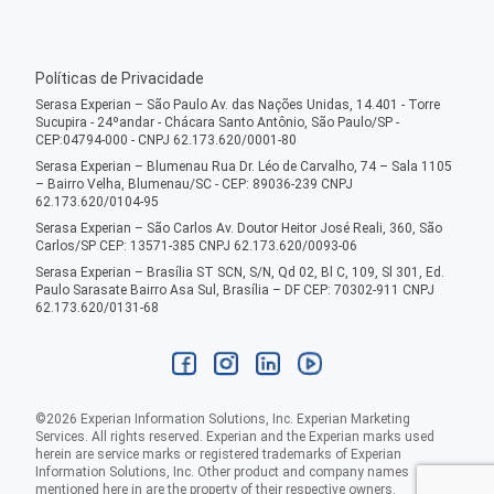
Políticas de Privacidade
Serasa Experian – São Paulo Av. das Nações Unidas, 14.401 - Torre
Sucupira - 24ºandar - Chácara Santo Antônio, São Paulo/SP -
CEP:04794-000 - CNPJ 62.173.620/0001-80
Serasa Experian – Blumenau Rua Dr. Léo de Carvalho, 74 – Sala 1105
– Bairro Velha, Blumenau/SC - CEP: 89036-239 CNPJ
62.173.620/0104-95
Serasa Experian – São Carlos Av. Doutor Heitor José Reali, 360, São
Carlos/SP CEP: 13571-385 CNPJ 62.173.620/0093-06
Serasa Experian – Brasília ST SCN, S/N, Qd 02, Bl C, 109, Sl 301, Ed.
Paulo Sarasate Bairro Asa Sul, Brasília – DF CEP: 70302-911 CNPJ
62.173.620/0131-68
©
2026
Experian Information Solutions, Inc. Experian Marketing
Services. All rights reserved. Experian and the Experian marks used
herein are service marks or registered trademarks of Experian
Information Solutions, Inc. Other product and company names
mentioned here in are the property of their respective owners.