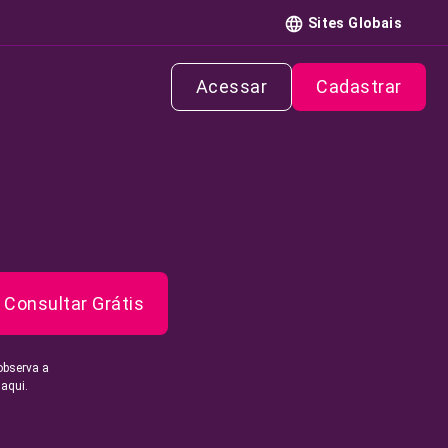
Sites Globais
Acessar
Cadastrar
Consultar Grátis
observa a
 aqui.