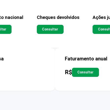
to nacional
Cheques devolvidos
Ações ju
ltar
Consultar
Consul
sa
Faturamento anual
R$
Consultar