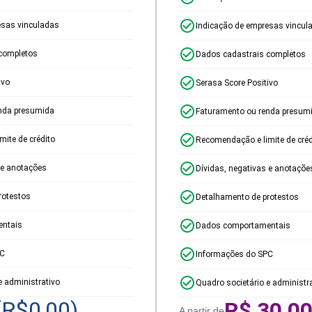
esas vinculadas
Indicação de empresas vincul
completos
Dados cadastrais completos
ivo
Serasa Score Positivo
nda presumida
Faturamento ou renda presum
ite de crédito
Recomendação e limite de créd
 e anotações
Dívidas, negativas e anotaçõe
rotestos
Detalhamento de protestos
ntais
Dados comportamentais
PC
Informações do SPC
e administrativo
Quadro societário e administr
(R$
0,00
)
R$
30,0
A partir de