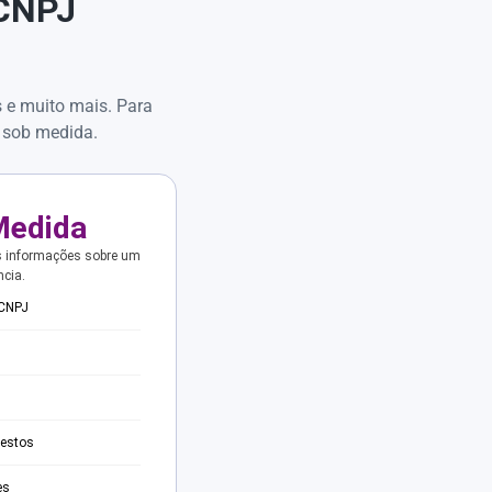
 CNPJ
s e muito mais. Para
 sob medida.
Medida
s informações sobre um
ncia.
 CNPJ
testos
es