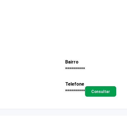
Bairro
**********
Telefone
**********
Consultar