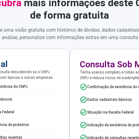
ubra
mais informações deste
de forma gratuita
e uma visão gratuita com histórico de dívidas, dados cadastrai
 análise, personalize com informações extras em uma consulta
ial
Consulta Sob 
sulta descobrindo se o CNPJ
Tenha acesso completo a todas a
 com bancos e outras empresas.
CNPJ e reduza riscos de inadimplê
istência do CNPJ
Confirmação de existência do
básicos
Dados cadastrais básicos
a Federal
Situação na Receita Federal
ência de protestos
Indicação de existência de pro
ltas recentes
Indicação de consultas recent