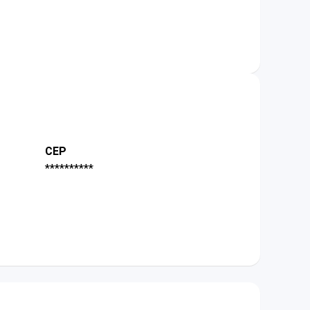
CEP
**********