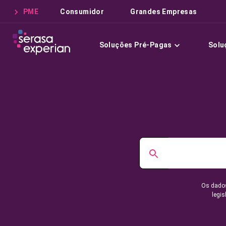
PME
Consumidor
Grandes Empresas
Soluções Pré-Pagas
Solu
Os dados
legis