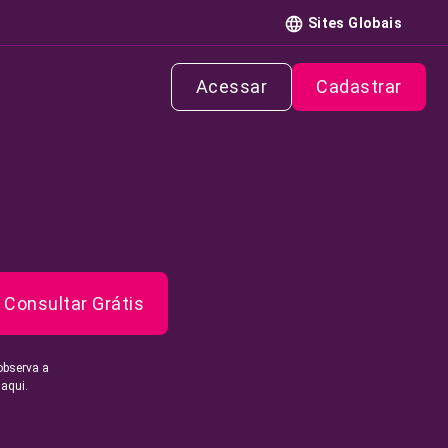
Sites Globais
Acessar
Cadastrar
Consultar Grátis
observa a
 aqui.