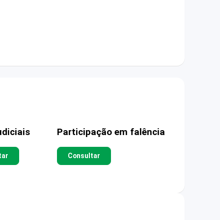
diciais
Participação em falência
tar
Consultar