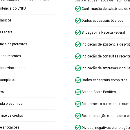
CNPJ e reduza riscos de inadimplê
istência do CNPJ
Confirmação de existência do
básicos
Dados cadastrais básicos
a Federal
Situação na Receita Federal
ência de protestos
Indicação de existência de pro
ltas recentes
Indicação de consultas recent
esas vinculadas
Indicação de empresas vincul
completos
Dados cadastrais completos
ivo
Serasa Score Positivo
nda presumida
Faturamento ou renda presum
ite de crédito
Recomendação e limite de créd
 e anotações
Dívidas, negativas e anotaçõe