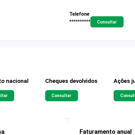
Telefone
**********
Consultar
to nacional
Cheques devolvidos
Ações ju
ltar
Consultar
Consul
sa
Faturamento anual