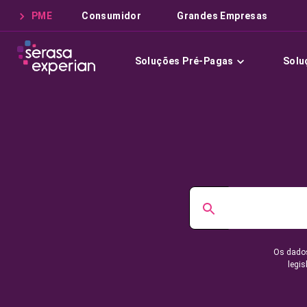
PME
Consumidor
Grandes Empresas
Soluções Pré-Pagas
Solu
Os dados
legis