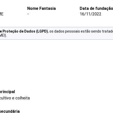
Nome Fantasia
Data de fundaçã
ME
-
16/11/2022
de Proteção de Dados (LGPD)
, os dados pessoais estão sendo tratad
MEI).
rincipal
ultivo e colheita
secundária