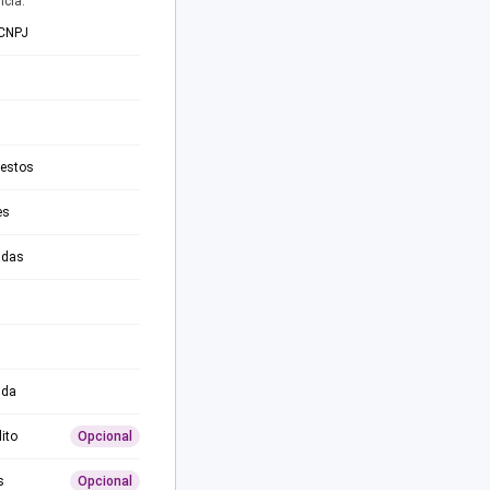
ncia.
 CNPJ
testos
es
adas
ida
ito
Opcional
s
Opcional