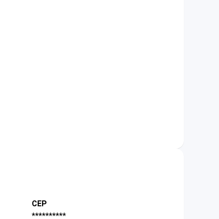
CEP
**********