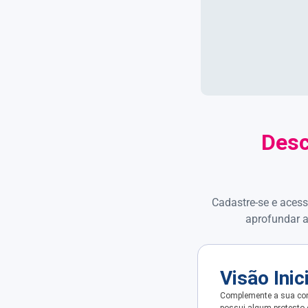
Desc
Cadastre-se e acess
aprofundar a
Visão Inic
Complemente a sua con
possui algum protesto