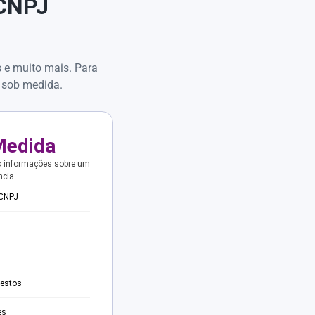
 CNPJ
s e muito mais. Para
 sob medida.
Medida
s informações sobre um
ncia.
 CNPJ
testos
es