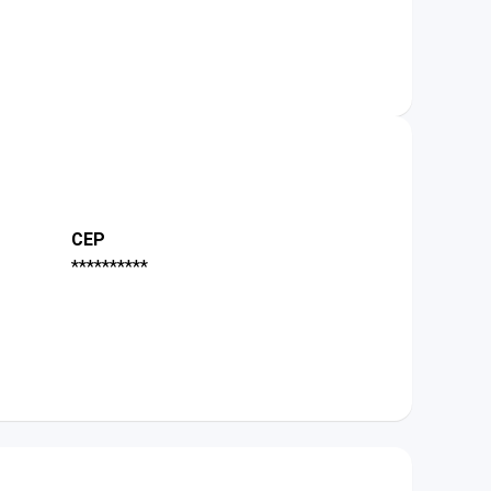
CEP
**********