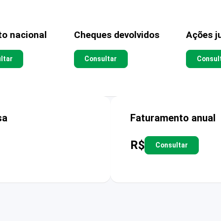
to nacional
Cheques devolvidos
Ações ju
ltar
Consultar
Consul
sa
Faturamento anual
R$
Consultar