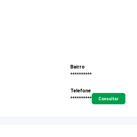
Bairro
**********
Telefone
**********
Consultar