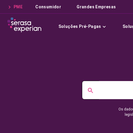
PME
Consumidor
Grandes Empresas
Soluções Pré-Pagas
Solu
Os dados
legis