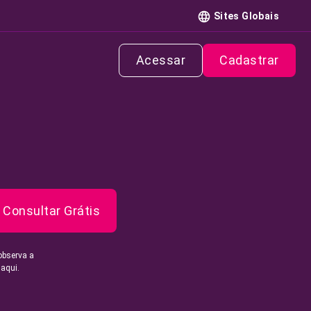
Sites Globais
Acessar
Cadastrar
Consultar Grátis
observa a
 aqui.