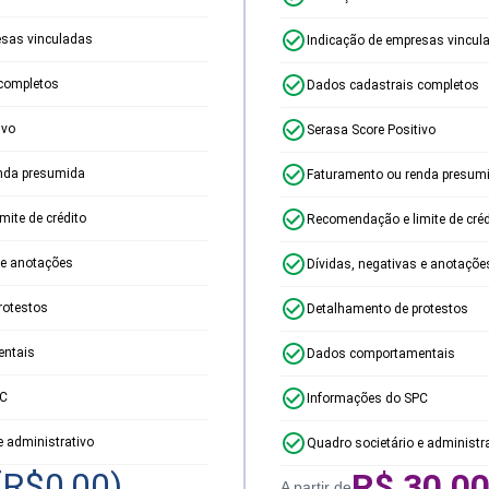
esas vinculadas
Indicação de empresas vincul
completos
Dados cadastrais completos
ivo
Serasa Score Positivo
nda presumida
Faturamento ou renda presum
ite de crédito
Recomendação e limite de créd
 e anotações
Dívidas, negativas e anotaçõe
rotestos
Detalhamento de protestos
ntais
Dados comportamentais
PC
Informações do SPC
e administrativo
Quadro societário e administr
(R$
0,00
)
R$
30,0
A partir de