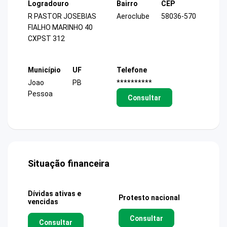
Logradouro
Bairro
CEP
R PASTOR JOSEBIAS
Aeroclube
58036-570
FIALHO MARINHO 40
CXPST 312
Município
UF
Telefone
Joao
PB
**********
Pessoa
Consultar
Situação financeira
Dívidas ativas e
Protesto nacional
vencidas
Consultar
Consultar