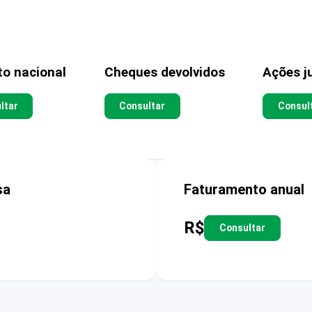
to nacional
Cheques devolvidos
Ações ju
ltar
Consultar
Consul
sa
Faturamento anual
R$
Consultar