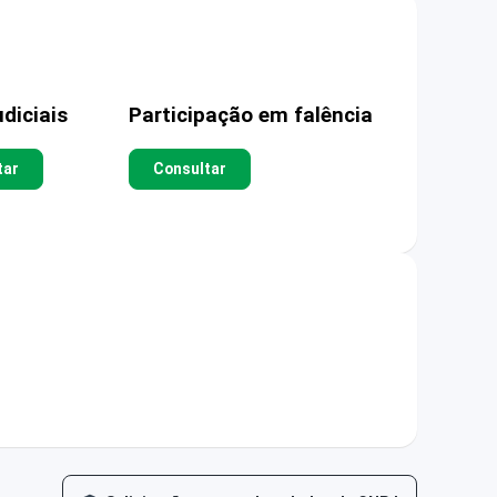
diciais
Participação em falência
tar
Consultar