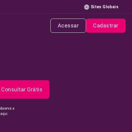
Sites Globais
Acessar
Cadastrar
Consultar Grátis
observa a
 aqui.