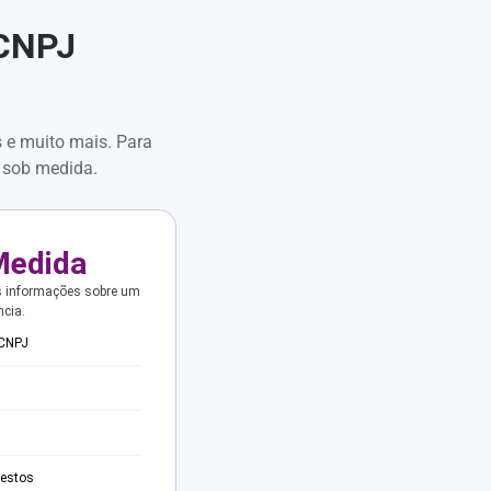
 CNPJ
s e muito mais. Para
 sob medida.
Medida
s informações sobre um
ncia.
 CNPJ
testos