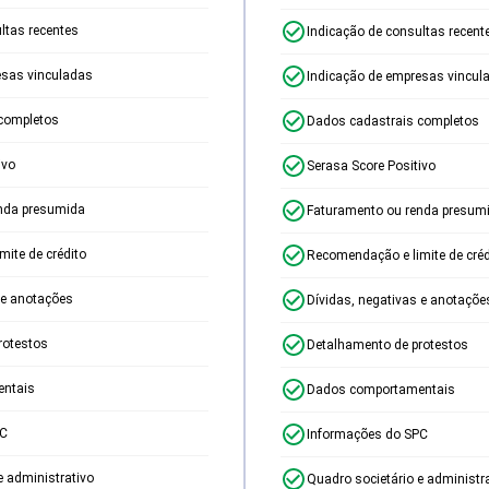
ltas recentes
Indicação de consultas recent
esas vinculadas
Indicação de empresas vincul
completos
Dados cadastrais completos
ivo
Serasa Score Positivo
nda presumida
Faturamento ou renda presum
ite de crédito
Recomendação e limite de créd
 e anotações
Dívidas, negativas e anotaçõe
rotestos
Detalhamento de protestos
ntais
Dados comportamentais
PC
Informações do SPC
e administrativo
Quadro societário e administr