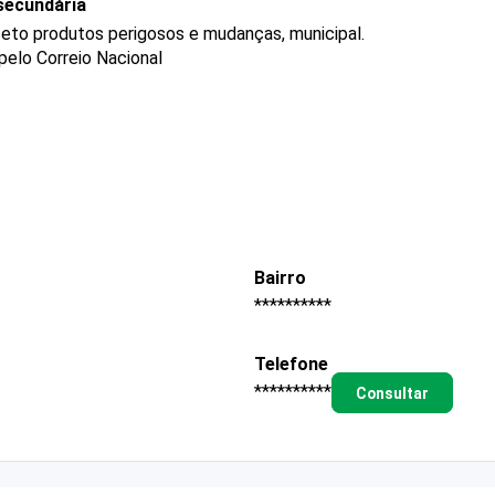
secundária
ceto produtos perigosos e mudanças, municipal.
pelo Correio Nacional
Bairro
**********
Telefone
**********
Consultar