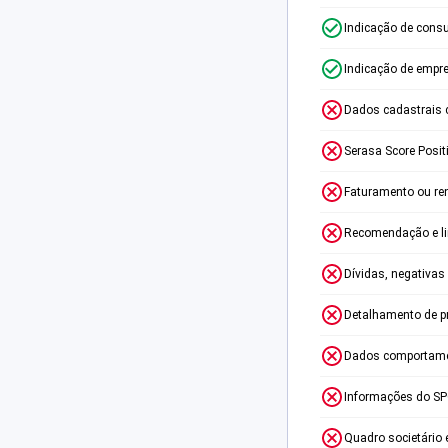
Indicação de consu
Indicação de empr
Dados cadastrais 
Serasa Score Posit
Faturamento ou re
Recomendação e lim
Dívidas, negativas
Detalhamento de p
Dados comportame
Informações do S
Quadro societário 