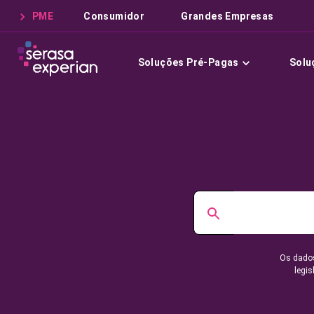
PME
Consumidor
Grandes Empresas
Soluções Pré-Pagas
Solu
Os dados
legis