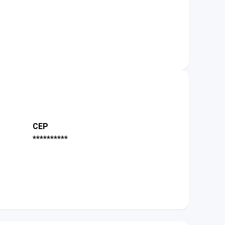
CEP
**********