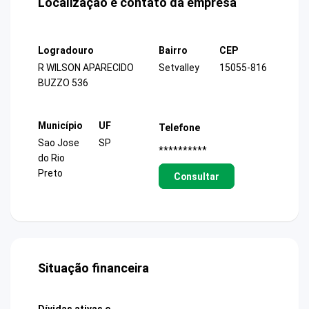
Localização e contato da empresa
Logradouro
Bairro
CEP
R WILSON APARECIDO
Setvalley
15055-816
BUZZO 536
Município
UF
Telefone
Sao Jose
SP
**********
do Rio
Preto
Consultar
Situação financeira