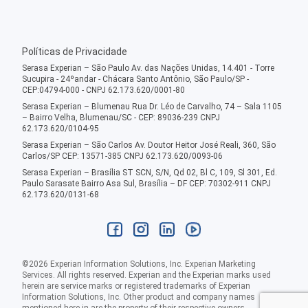
Políticas de Privacidade
Serasa Experian – São Paulo Av. das Nações Unidas, 14.401 - Torre
Sucupira - 24ºandar - Chácara Santo Antônio, São Paulo/SP -
CEP:04794-000 - CNPJ 62.173.620/0001-80
Serasa Experian – Blumenau Rua Dr. Léo de Carvalho, 74 – Sala 1105
– Bairro Velha, Blumenau/SC - CEP: 89036-239 CNPJ
62.173.620/0104-95
Serasa Experian – São Carlos Av. Doutor Heitor José Reali, 360, São
Carlos/SP CEP: 13571-385 CNPJ 62.173.620/0093-06
Serasa Experian – Brasília ST SCN, S/N, Qd 02, Bl C, 109, Sl 301, Ed.
Paulo Sarasate Bairro Asa Sul, Brasília – DF CEP: 70302-911 CNPJ
62.173.620/0131-68
©
2026
Experian Information Solutions, Inc. Experian Marketing
Services. All rights reserved. Experian and the Experian marks used
herein are service marks or registered trademarks of Experian
Information Solutions, Inc. Other product and company names
mentioned here in are the property of their respective owners.