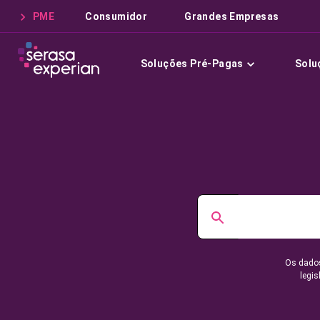
PME
Consumidor
Grandes Empresas
Soluções Pré-Pagas
Solu
Os dados
legis