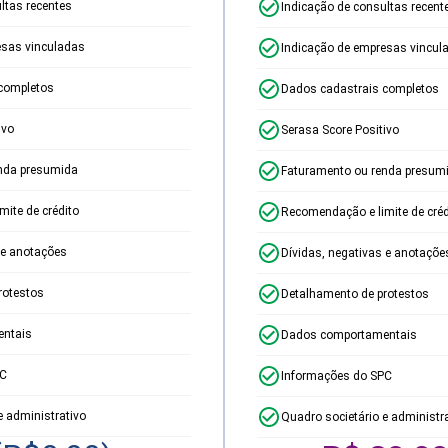
ltas recentes
Indicação de consultas recent
esas vinculadas
Indicação de empresas vincul
completos
Dados cadastrais completos
ivo
Serasa Score Positivo
nda presumida
Faturamento ou renda presum
ite de crédito
Recomendação e limite de créd
 e anotações
Dívidas, negativas e anotaçõe
rotestos
Detalhamento de protestos
ntais
Dados comportamentais
PC
Informações do SPC
e administrativo
Quadro societário e administr