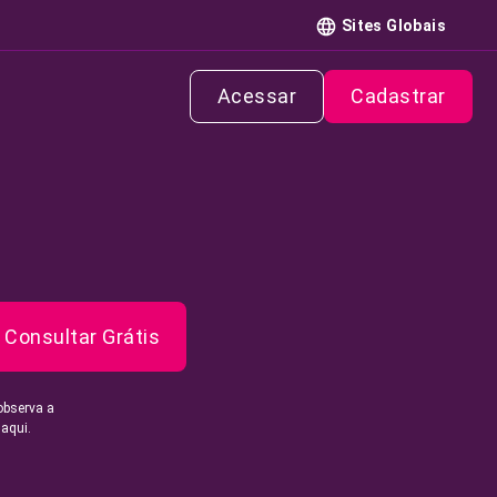
Sites Globais
Acessar
Cadastrar
Consultar Grátis
observa a
 aqui.