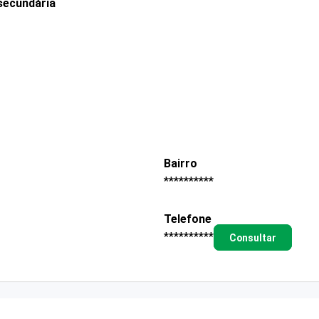
secundária
Bairro
**********
Telefone
**********
Consultar