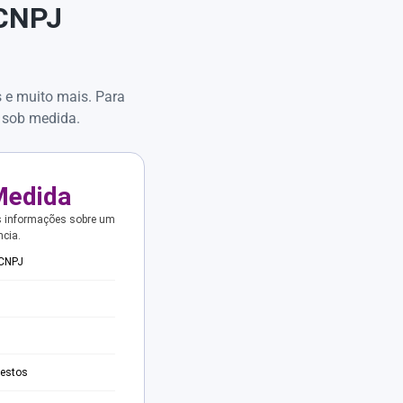
 CNPJ
s e muito mais. Para
 sob medida.
Medida
s informações sobre um
ncia.
 CNPJ
testos