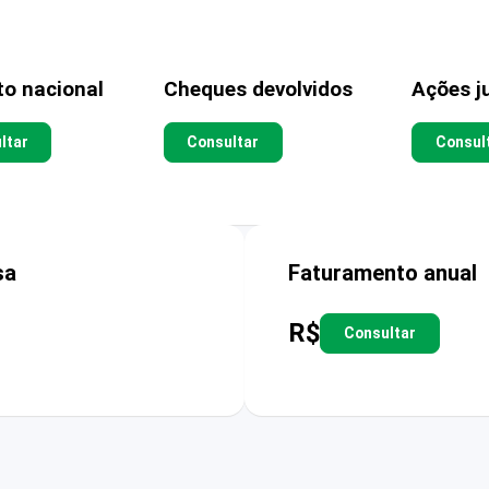
to nacional
Cheques devolvidos
Ações ju
ltar
Consultar
Consul
sa
Faturamento anual
R$
Consultar