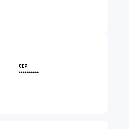
CEP
**********