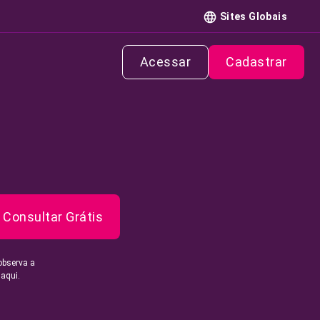
Sites Globais
Acessar
Cadastrar
Consultar Grátis
observa a
 aqui.