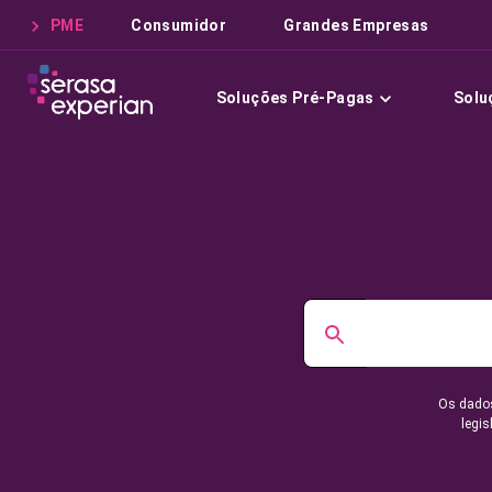
PME
Consumidor
Grandes Empresas
Soluções Pré-Pagas
Solu
Os dados
legis