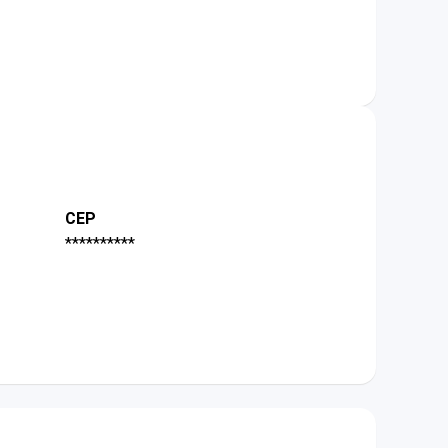
CEP
**********