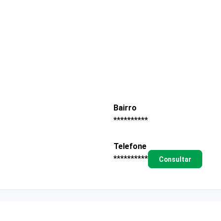
Bairro
**********
Telefone
**********
Consultar