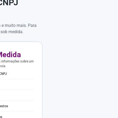
 CNPJ
s e muito mais. Para
 sob medida.
Medida
s informações sobre um
ncia.
 CNPJ
testos
es