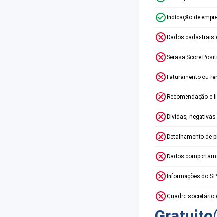
Indicação de empr
Dados cadastrais 
Serasa Score Posit
Faturamento ou re
Recomendação e lim
Dívidas, negativas
Detalhamento de p
Dados comportame
Informações do S
Quadro societário 
Gratuito