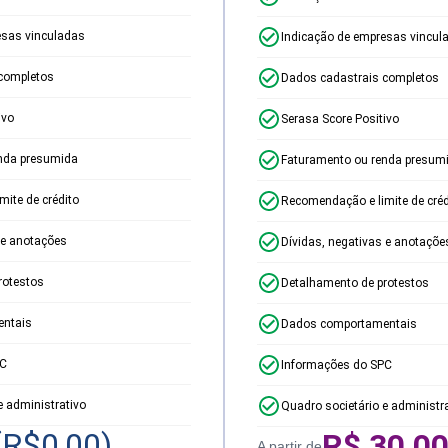
esas vinculadas
Indicação de empresas vincul
completos
Dados cadastrais completos
ivo
Serasa Score Positivo
nda presumida
Faturamento ou renda presum
ite de crédito
Recomendação e limite de créd
 e anotações
Dívidas, negativas e anotaçõe
rotestos
Detalhamento de protestos
ntais
Dados comportamentais
PC
Informações do SPC
e administrativo
Quadro societário e administr
(R$
0,00
)
R$
30,0
A partir de