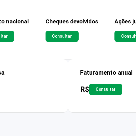
to nacional
Cheques devolvidos
Ações ju
ltar
Consultar
Consul
sa
Faturamento anual
R$
Consultar