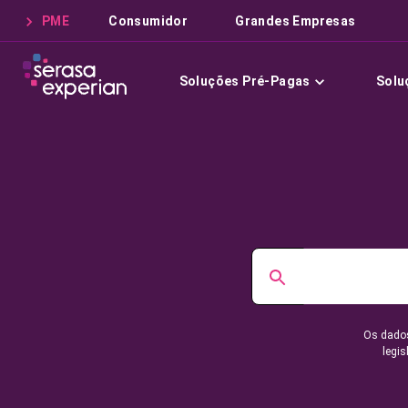
PME
Consumidor
Grandes Empresas
Soluções Pré-Pagas
Solu
Os dados
legis