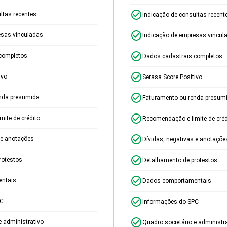
ltas recentes
Indicação de consultas recent
esas vinculadas
Indicação de empresas vincul
completos
Dados cadastrais completos
ivo
Serasa Score Positivo
nda presumida
Faturamento ou renda presum
ite de crédito
Recomendação e limite de créd
 e anotações
Dívidas, negativas e anotaçõe
rotestos
Detalhamento de protestos
ntais
Dados comportamentais
PC
Informações do SPC
e administrativo
Quadro societário e administr