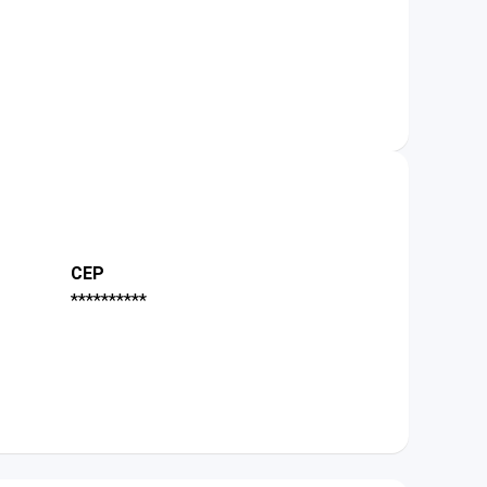
CEP
**********