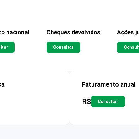
to nacional
Cheques devolvidos
Ações ju
ltar
Consultar
Consul
sa
Faturamento anual
R$
Consultar