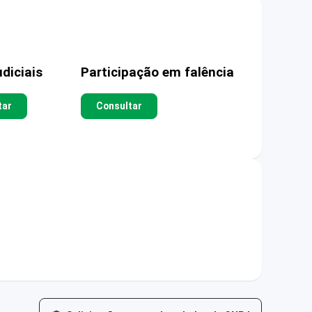
diciais
Participação em falência
tar
Consultar