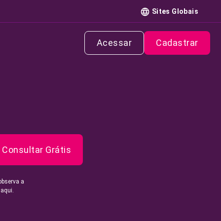
Sites Globais
Acessar
Cadastrar
Consultar Grátis
observa a
 aqui.