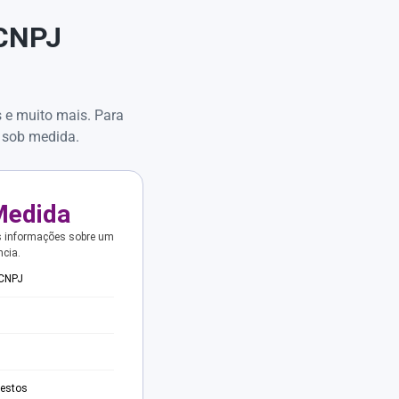
 CNPJ
s e muito mais. Para
 sob medida.
Medida
s informações sobre um
ncia.
 CNPJ
testos