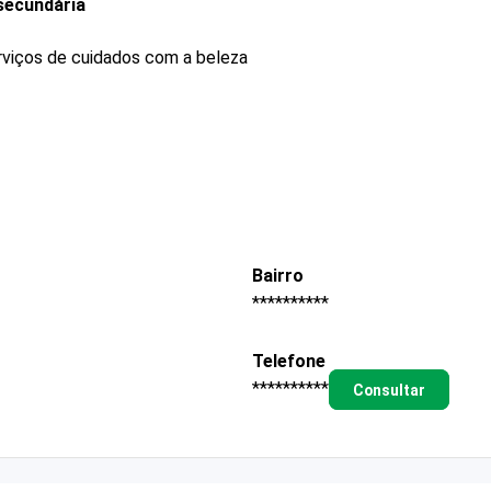
secundária
rviços de cuidados com a beleza
Bairro
**********
Telefone
**********
Consultar