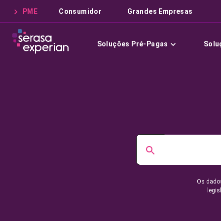
PME
Consumidor
Grandes Empresas
Soluções Pré-Pagas
Solu
Os dados
legis