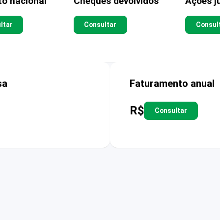
to nacional
Cheques devolvidos
Ações ju
ltar
Consultar
Consul
sa
Faturamento anual
R$
Consultar