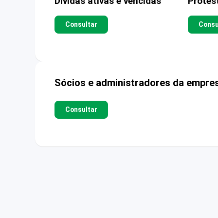
Dívidas ativas e vencidas
Protes
Consultar
Consu
Sócios e administradores da empre
Consultar