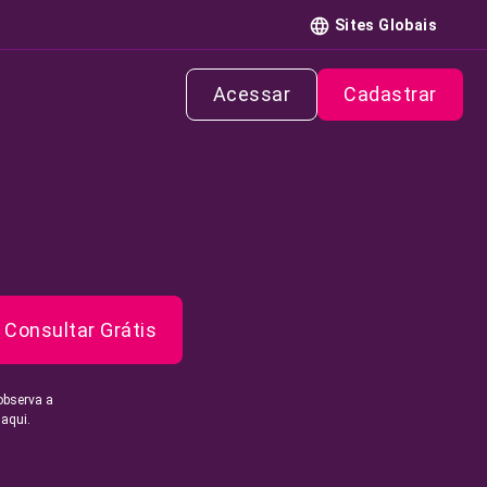
Sites Globais
Acessar
Cadastrar
Consultar Grátis
observa a
 aqui.