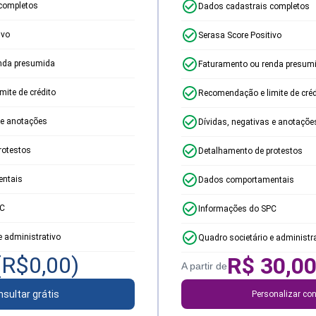
completos
Dados cadastrais completos
ivo
Serasa Score Positivo
nda presumida
Faturamento ou renda presum
ite de crédito
Recomendação e limite de créd
 e anotações
Dívidas, negativas e anotaçõe
rotestos
Detalhamento de protestos
ntais
Dados comportamentais
PC
Informações do SPC
e administrativo
Quadro societário e administr
(R$
0,00
)
R$
30,0
A partir de
sultar grátis
Personalizar con