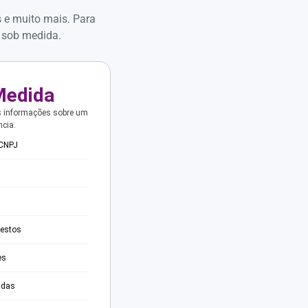
s e muito mais. Para
 sob medida.
Medida
s informações sobre um
ncia.
 CNPJ
testos
es
adas