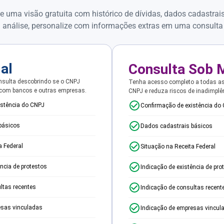
e uma visão gratuita com histórico de dívidas, dados cadastrai
 análise, personalize com informações extras em uma consulta
ial
Consulta Sob 
sulta descobrindo se o CNPJ
Tenha acesso completo a todas a
 com bancos e outras empresas.
CNPJ e reduza riscos de inadimplê
istência do CNPJ
Confirmação de existência do
básicos
Dados cadastrais básicos
a Federal
Situação na Receita Federal
ência de protestos
Indicação de existência de pro
ltas recentes
Indicação de consultas recent
esas vinculadas
Indicação de empresas vincul