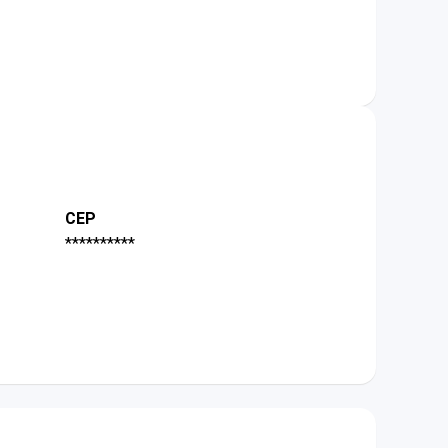
CEP
**********