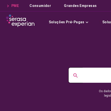
PME
Consumidor
Grandes Empresas
Soluções Pré-Pagas
Solu
Os dados
legis