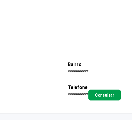
Bairro
**********
Telefone
**********
Consultar