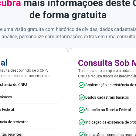
ubra
mais informações deste
de forma gratuita
e uma visão gratuita com histórico de dívidas, dados cadastrai
 análise, personalize com informações extras em uma consulta
ial
Consulta Sob 
sulta descobrindo se o CNPJ
Tenha acesso completo a todas a
 com bancos e outras empresas.
CNPJ e reduza riscos de inadimplê
istência do CNPJ
Confirmação de existência do
básicos
Dados cadastrais básicos
a Federal
Situação na Receita Federal
ência de protestos
Indicação de existência de pro
ltas recentes
Indicação de consultas recent