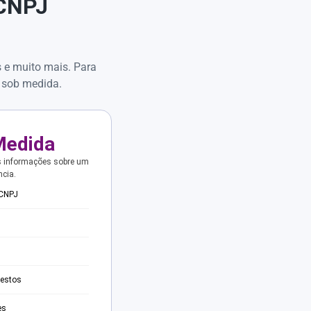
 CNPJ
s e muito mais. Para
 sob medida.
Medida
s informações sobre um
ncia.
 CNPJ
testos
es