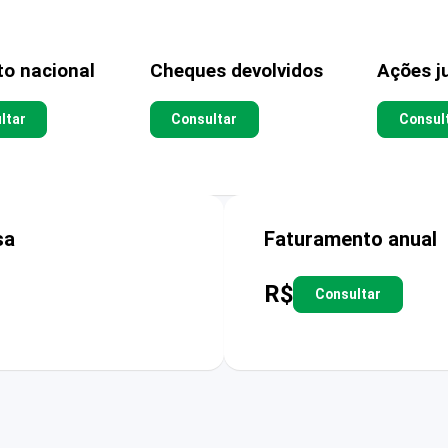
to nacional
Cheques devolvidos
Ações ju
ltar
Consultar
Consul
sa
Faturamento anual
R$
Consultar