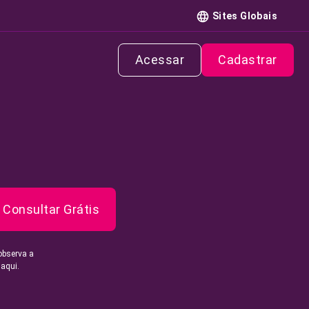
Sites Globais
Acessar
Cadastrar
Consultar Grátis
observa a
 aqui.