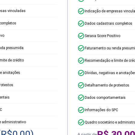
esas vinculadas
Indicação de empresas vincul
completos
Dados cadastrais completos
ivo
Serasa Score Positivo
nda presumida
Faturamento ou renda presum
ite de crédito
Recomendação e limite de créd
 e anotações
Dívidas, negativas e anotaçõe
rotestos
Detalhamento de protestos
ntais
Dados comportamentais
PC
Informações do SPC
e administrativo
Quadro societário e administr
(R$
0,00
)
R$
30,0
A partir de