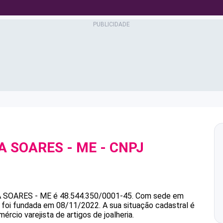
RA SOARES - ME
- CNPJ
A SOARES - ME
é
48.544.350/0001-45
.
Com sede em
e foi fundada em 08/11/2022.
A sua situação cadastral é
rcio varejista de artigos de joalheria.