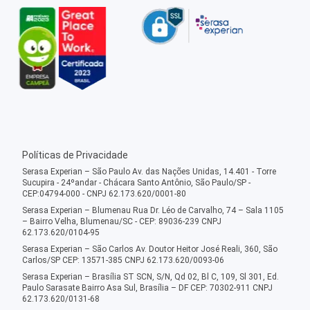
Políticas de Privacidade
Serasa Experian – São Paulo Av. das Nações Unidas, 14.401 - Torre
Sucupira - 24ºandar - Chácara Santo Antônio, São Paulo/SP -
CEP:04794-000 - CNPJ 62.173.620/0001-80
Serasa Experian – Blumenau Rua Dr. Léo de Carvalho, 74 – Sala 1105
– Bairro Velha, Blumenau/SC - CEP: 89036-239 CNPJ
62.173.620/0104-95
Serasa Experian – São Carlos Av. Doutor Heitor José Reali, 360, São
Carlos/SP CEP: 13571-385 CNPJ 62.173.620/0093-06
Serasa Experian – Brasília ST SCN, S/N, Qd 02, Bl C, 109, Sl 301, Ed.
Paulo Sarasate Bairro Asa Sul, Brasília – DF CEP: 70302-911 CNPJ
62.173.620/0131-68