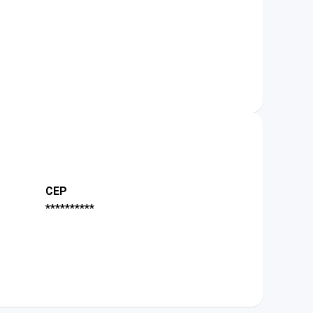
CEP
**********