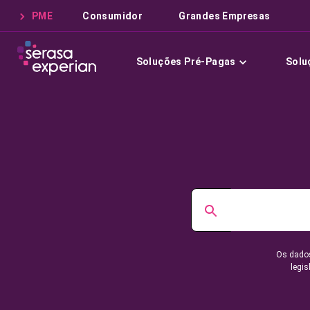
PME
Consumidor
Grandes Empresas
Soluções Pré-Pagas
Solu
Os dados
legis