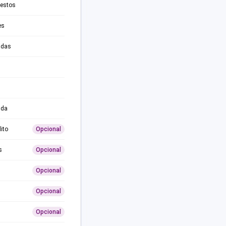
testos
es
adas
ida
ito
Opcional
s
Opcional
Opcional
Opcional
Opcional