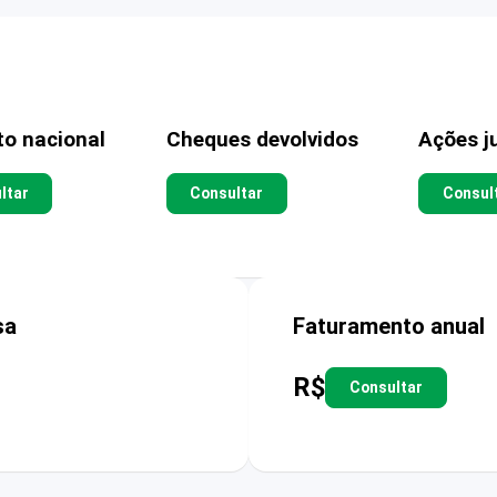
to nacional
Cheques devolvidos
Ações ju
ltar
Consultar
Consul
sa
Faturamento anual
R$
Consultar