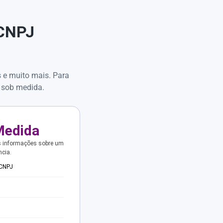
 CNPJ
s e muito mais. Para
 sob medida.
Medida
s informações sobre um
ncia.
 CNPJ