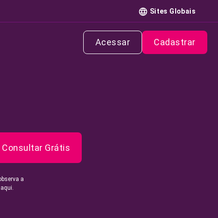
Sites Globais
Acessar
Cadastrar
Consultar Grátis
observa a
 aqui.