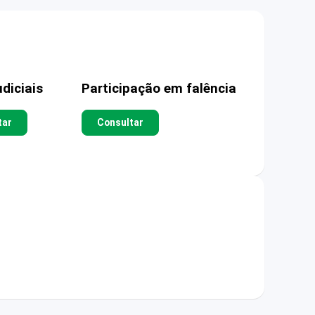
diciais
Participação em falência
tar
Consultar