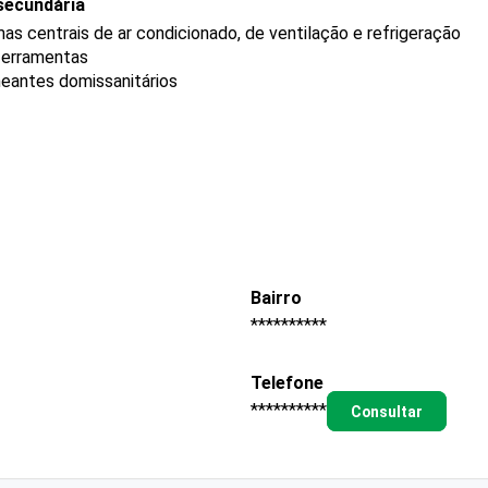
secundária
s centrais de ar condicionado, de ventilação e refrigeração
 ferramentas
neantes domissanitários
Bairro
**********
Telefone
**********
Consultar