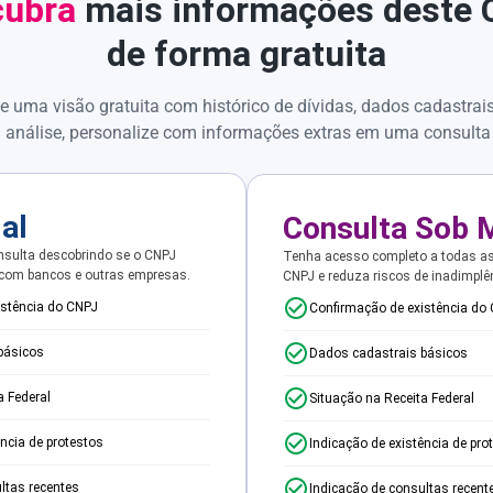
ubra
mais informações deste
de forma gratuita
e uma visão gratuita com histórico de dívidas, dados cadastrai
 análise, personalize com informações extras em uma consulta
ial
Consulta Sob 
sulta descobrindo se o CNPJ
Tenha acesso completo a todas a
 com bancos e outras empresas.
CNPJ e reduza riscos de inadimplê
istência do CNPJ
Confirmação de existência do
básicos
Dados cadastrais básicos
a Federal
Situação na Receita Federal
ência de protestos
Indicação de existência de pro
ltas recentes
Indicação de consultas recent