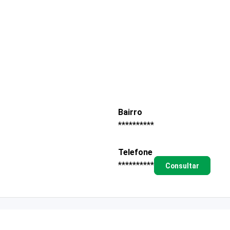
Bairro
**********
Telefone
**********
Consultar