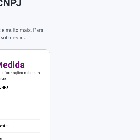
 CNPJ
s e muito mais. Para
 sob medida.
Medida
s informações sobre um
ncia.
 CNPJ
testos
es