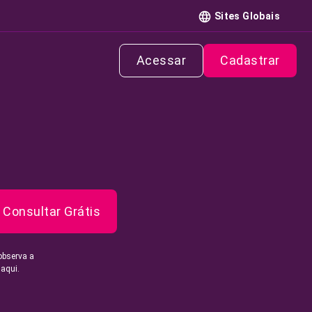
Sites Globais
Acessar
Cadastrar
Consultar Grátis
observa a
 aqui.