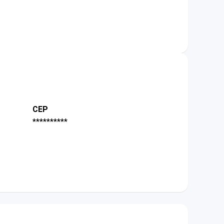
CEP
**********