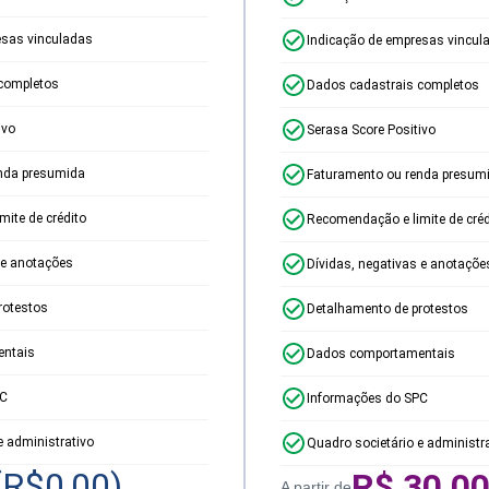
esas vinculadas
Indicação de empresas vincul
completos
Dados cadastrais completos
ivo
Serasa Score Positivo
nda presumida
Faturamento ou renda presum
ite de crédito
Recomendação e limite de créd
 e anotações
Dívidas, negativas e anotaçõe
rotestos
Detalhamento de protestos
ntais
Dados comportamentais
PC
Informações do SPC
e administrativo
Quadro societário e administr
(R$
0,00
)
R$
30,0
A partir de