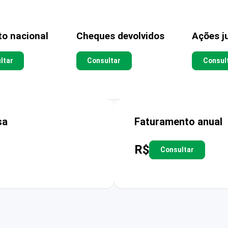
to nacional
Cheques devolvidos
Ações ju
ltar
Consultar
Consul
sa
Faturamento anual
R$
Consultar