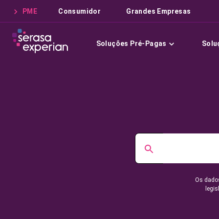
PME
Consumidor
Grandes Empresas
Soluções Pré-Pagas
Solu
Os dados
legis