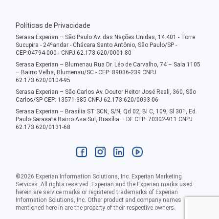
Políticas de Privacidade
Serasa Experian – São Paulo Av. das Nações Unidas, 14.401 - Torre
Sucupira - 24ºandar - Chácara Santo Antônio, São Paulo/SP -
CEP:04794-000 - CNPJ 62.173.620/0001-80
Serasa Experian – Blumenau Rua Dr. Léo de Carvalho, 74 – Sala 1105
– Bairro Velha, Blumenau/SC - CEP: 89036-239 CNPJ
62.173.620/0104-95
Serasa Experian – São Carlos Av. Doutor Heitor José Reali, 360, São
Carlos/SP CEP: 13571-385 CNPJ 62.173.620/0093-06
Serasa Experian – Brasília ST SCN, S/N, Qd 02, Bl C, 109, Sl 301, Ed.
Paulo Sarasate Bairro Asa Sul, Brasília – DF CEP: 70302-911 CNPJ
62.173.620/0131-68
©
2026
Experian Information Solutions, Inc. Experian Marketing
Services. All rights reserved. Experian and the Experian marks used
herein are service marks or registered trademarks of Experian
Information Solutions, Inc. Other product and company names
mentioned here in are the property of their respective owners.