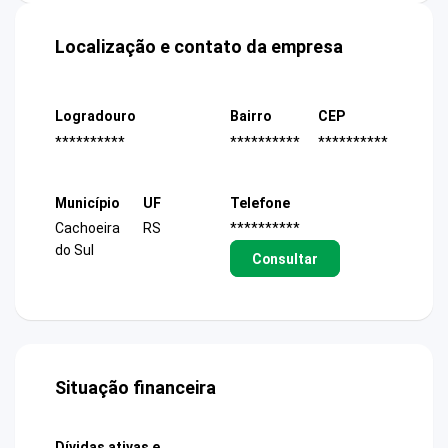
Localização e contato da empresa
Logradouro
Bairro
CEP
**********
**********
**********
Município
UF
Telefone
Cachoeira
RS
**********
do Sul
Consultar
Situação financeira
Dívidas ativas e