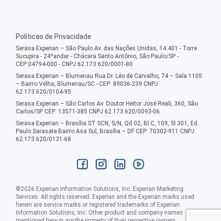
Políticas de Privacidade
Serasa Experian – São Paulo Av. das Nações Unidas, 14.401 - Torre
Sucupira - 24ºandar - Chácara Santo Antônio, São Paulo/SP -
CEP:04794-000 - CNPJ 62.173.620/0001-80
Serasa Experian – Blumenau Rua Dr. Léo de Carvalho, 74 – Sala 1105
– Bairro Velha, Blumenau/SC - CEP: 89036-239 CNPJ
62.173.620/0104-95
Serasa Experian – São Carlos Av. Doutor Heitor José Reali, 360, São
Carlos/SP CEP: 13571-385 CNPJ 62.173.620/0093-06
Serasa Experian – Brasília ST SCN, S/N, Qd 02, Bl C, 109, Sl 301, Ed.
Paulo Sarasate Bairro Asa Sul, Brasília – DF CEP: 70302-911 CNPJ
62.173.620/0131-68
©
2026
Experian Information Solutions, Inc. Experian Marketing
Services. All rights reserved. Experian and the Experian marks used
herein are service marks or registered trademarks of Experian
Information Solutions, Inc. Other product and company names
mentioned here in are the property of their respective owners.