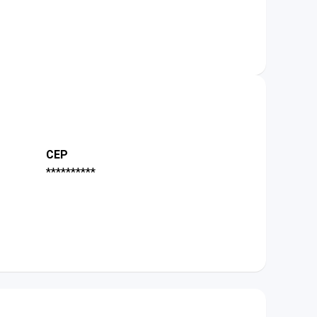
CEP
**********