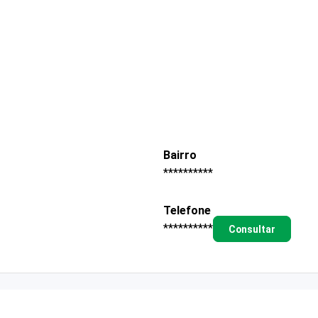
Bairro
**********
Telefone
**********
Consultar