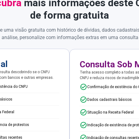
ubra
mais informações deste
de forma gratuita
e uma visão gratuita com histórico de dívidas, dados cadastrai
 análise, personalize com informações extras em uma consulta
ial
Consulta Sob 
sulta descobrindo se o CNPJ
Tenha acesso completo a todas a
 com bancos e outras empresas.
CNPJ e reduza riscos de inadimplê
istência do CNPJ
Confirmação de existência do
básicos
Dados cadastrais básicos
a Federal
Situação na Receita Federal
ência de protestos
Indicação de existência de pro
ltas recentes
Indicação de consultas recent