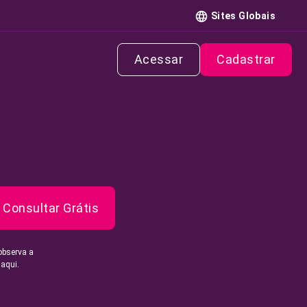
Sites Globais
Acessar
Cadastrar
Consultar Grátis
observa a
 aqui.