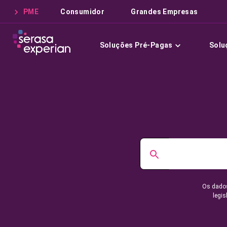
PME
Consumidor
Grandes Empresas
Soluções Pré-Pagas
Solu
Os dados
legis