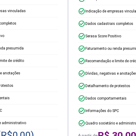
esas vinculadas
Indicação de empresas vincul
completos
Dados cadastrais completos
ivo
Serasa Score Positivo
nda presumida
Faturamento ou renda presum
ite de crédito
Recomendação e limite de créd
 e anotações
Dívidas, negativas e anotaçõe
rotestos
Detalhamento de protestos
ntais
Dados comportamentais
PC
Informações do SPC
e administrativo
Quadro societário e administr
(R$
0,00
)
R$
30,0
A partir de