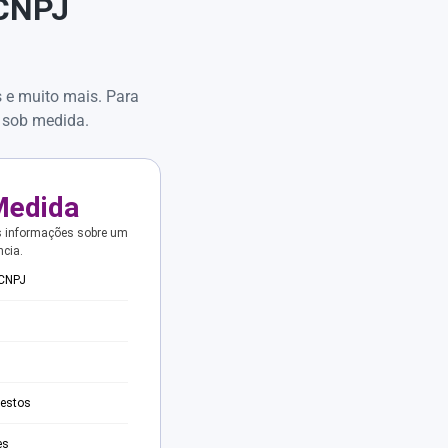
 CNPJ
s e muito mais. Para
 sob medida.
Medida
s informações sobre um
ncia.
 CNPJ
testos
es