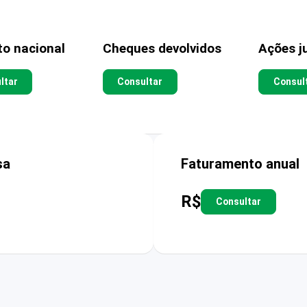
to nacional
Cheques devolvidos
Ações ju
ltar
Consultar
Consul
sa
Faturamento anual
R$
Consultar