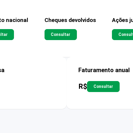
to nacional
Cheques devolvidos
Ações ju
ltar
Consultar
Consul
sa
Faturamento anual
R$
Consultar