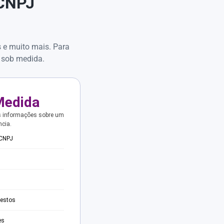
 CNPJ
s e muito mais. Para
 sob medida.
Medida
s informações sobre um
ncia.
 CNPJ
testos
es