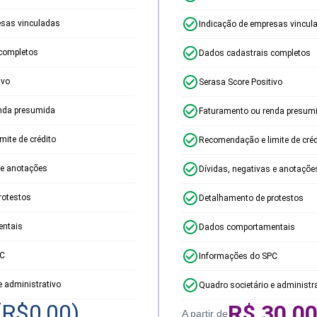
esas vinculadas
Indicação de empresas vincul
completos
Dados cadastrais completos
ivo
Serasa Score Positivo
nda presumida
Faturamento ou renda presum
ite de crédito
Recomendação e limite de créd
 e anotações
Dívidas, negativas e anotaçõe
rotestos
Detalhamento de protestos
ntais
Dados comportamentais
PC
Informações do SPC
e administrativo
Quadro societário e administr
(R$
0,00
)
R$
30,0
A partir de