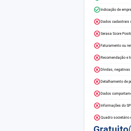
Indicação de empr
Dados cadastrais 
Serasa Score Posit
Faturamento ou re
Recomendação e lim
Dívidas, negativas
Detalhamento de p
Dados comportame
Informações do S
Quadro societário 
Gratuito