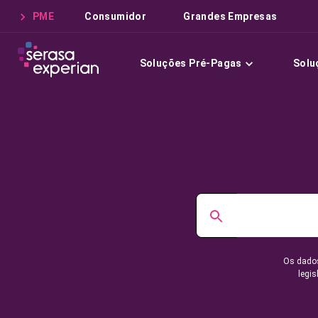
PME
Consumidor
Grandes Empresas
Soluções Pré-Pagas
Solu
Os dados
legis