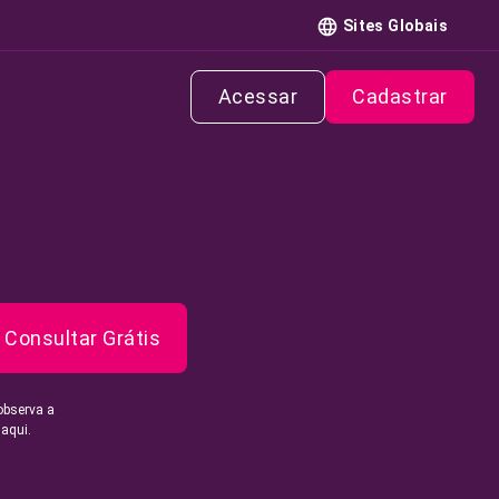
Sites Globais
Acessar
Cadastrar
Consultar Grátis
observa a
 aqui.