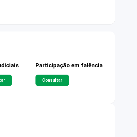
diciais
Participação em falência
tar
Consultar