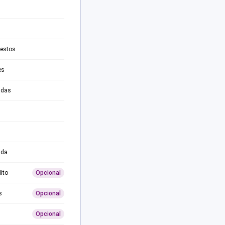
testos
es
adas
ida
ito
Opcional
s
Opcional
Opcional