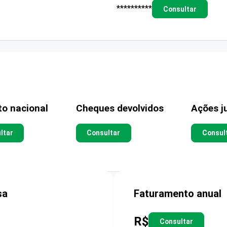
**********
Consultar
to nacional
Cheques devolvidos
Ações ju
ltar
Consultar
Consul
sa
Faturamento anual
R$
Consultar