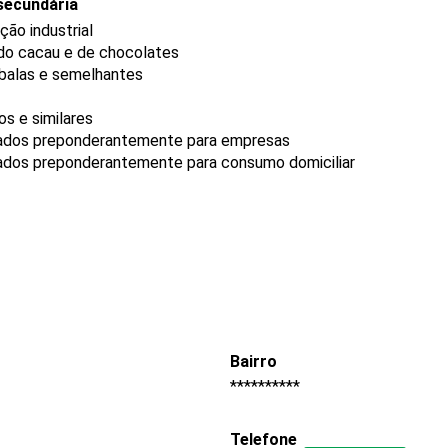
secundária
ção industrial
do cacau e de chocolates
, balas e semelhantes
s e similares
rados preponderantemente para empresas
ados preponderantemente para consumo domiciliar
Bairro
**********
Telefone