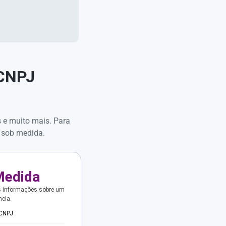
 CNPJ
s e muito mais. Para
 sob medida.
Medida
s informações sobre um
ncia.
 CNPJ