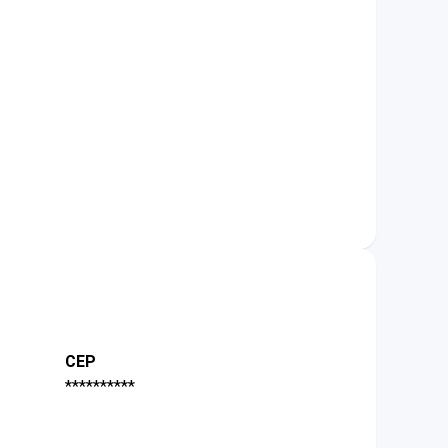
CEP
**********