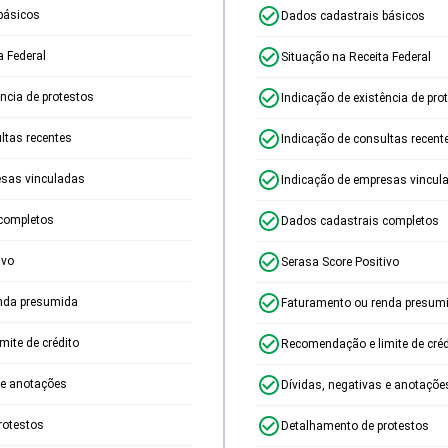
básicos
Dados cadastrais básicos
a Federal
Situação na Receita Federal
ência de protestos
Indicação de existência de pro
ltas recentes
Indicação de consultas recent
esas vinculadas
Indicação de empresas vincul
completos
Dados cadastrais completos
ivo
Serasa Score Positivo
nda presumida
Faturamento ou renda presum
ite de crédito
Recomendação e limite de créd
 e anotações
Dívidas, negativas e anotaçõe
rotestos
Detalhamento de protestos