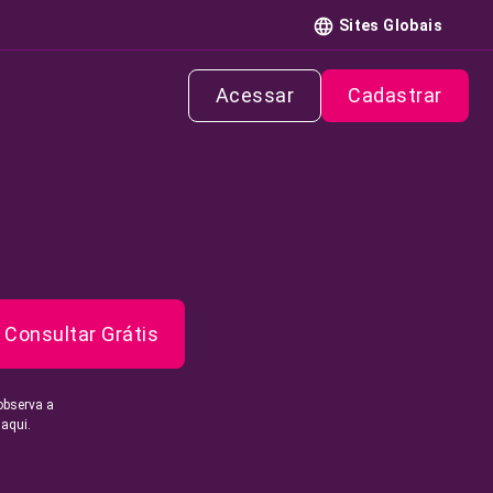
Sites Globais
Acessar
Cadastrar
Consultar Grátis
observa a
 aqui.