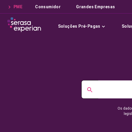
PME
Consumidor
Grandes Empresas
Soluções Pré-Pagas
Solu
Os dados
legis