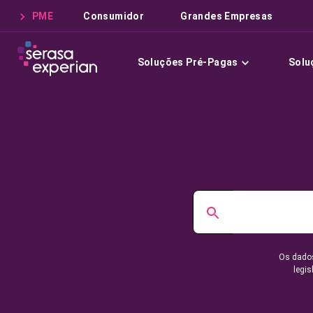
PME
Consumidor
Grandes Empresas
Soluções Pré-Pagas
Solu
Os dados
legis