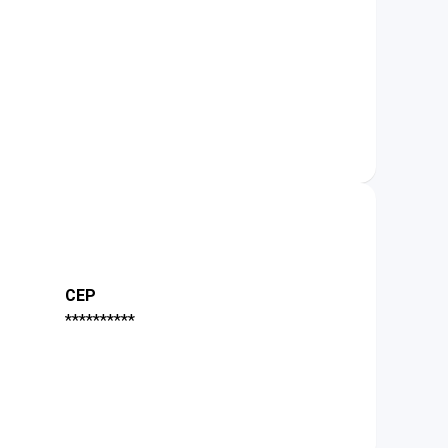
CEP
**********