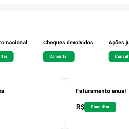
to nacional
Cheques devolvidos
Ações ju
ltar
Consultar
Consul
sa
Faturamento anual
R$
Consultar