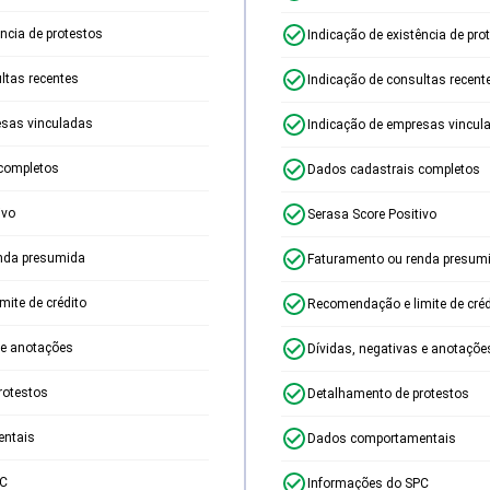
ência de protestos
Indicação de existência de pro
ltas recentes
Indicação de consultas recent
esas vinculadas
Indicação de empresas vincul
completos
Dados cadastrais completos
ivo
Serasa Score Positivo
nda presumida
Faturamento ou renda presum
ite de crédito
Recomendação e limite de créd
 e anotações
Dívidas, negativas e anotaçõe
rotestos
Detalhamento de protestos
ntais
Dados comportamentais
PC
Informações do SPC