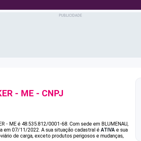
KER - ME
- CNPJ
ER - ME
é
48.535.812/0001-68
.
Com sede em BLUMENAU,
ada em 07/11/2022.
A sua situação cadastral é
ATIVA
e sua
oviário de carga, exceto produtos perigosos e mudanças,