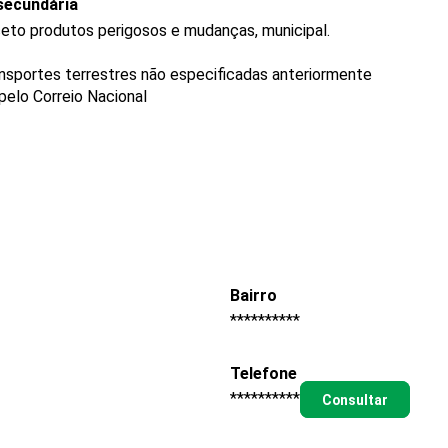
secundária
ceto produtos perigosos e mudanças, municipal.
ransportes terrestres não especificadas anteriormente
pelo Correio Nacional
Bairro
**********
Telefone
**********
Consultar