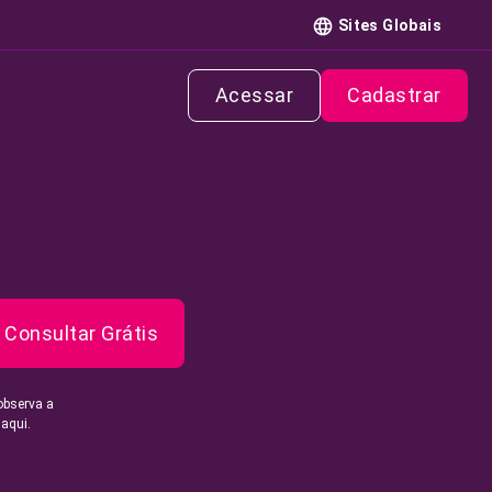
Sites Globais
Acessar
Cadastrar
Consultar Grátis
observa a
 aqui.