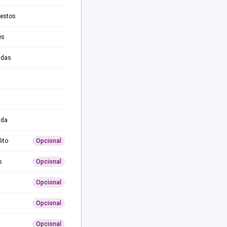
testos
es
adas
ida
ito
Opcional
s
Opcional
Opcional
Opcional
Opcional