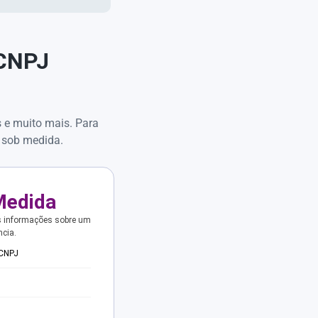
 CNPJ
s e muito mais. Para
 sob medida.
Medida
s informações sobre um
ncia.
 CNPJ