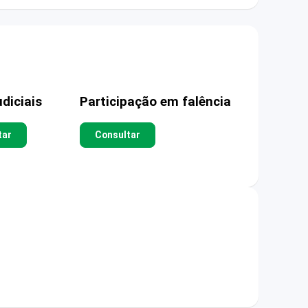
diciais
Participação em falência
tar
Consultar