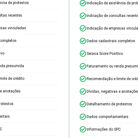
ência de protestos
Indicação de existência de pro
ltas recentes
Indicação de consultas recent
esas vinculadas
Indicação de empresas vincul
completos
Dados cadastrais completos
ivo
Serasa Score Positivo
nda presumida
Faturamento ou renda presum
ite de crédito
Recomendação e limite de créd
 e anotações
Dívidas, negativas e anotaçõe
rotestos
Detalhamento de protestos
ntais
Dados comportamentais
PC
Informações do SPC