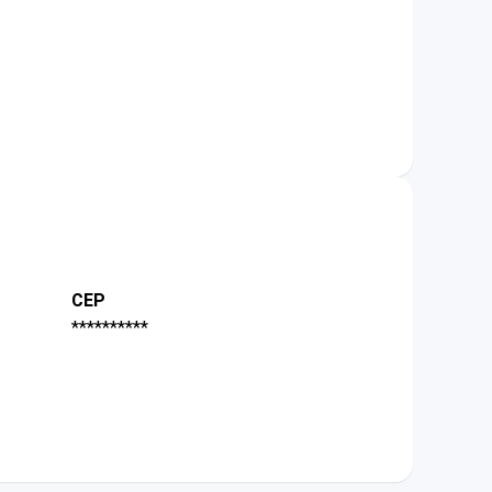
CEP
**********