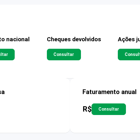
to nacional
Cheques devolvidos
Ações ju
ltar
Consultar
Consul
sa
Faturamento anual
R$
Consultar