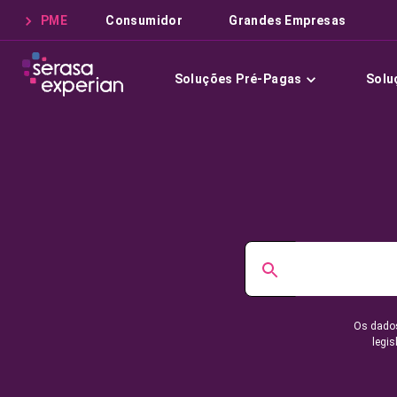
PME
Consumidor
Grandes Empresas
Soluções Pré-Pagas
Solu
Os dados
legis