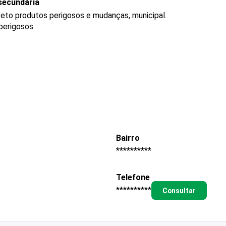
secundária
ceto produtos perigosos e mudanças, municipal.
 perigosos
Bairro
**********
Telefone
**********
Consultar