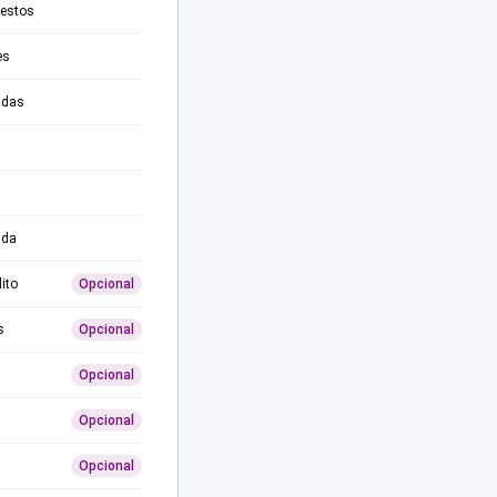
testos
es
adas
ida
ito
Opcional
s
Opcional
Opcional
Opcional
Opcional