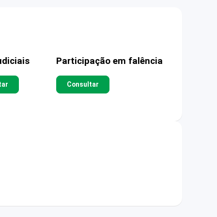
diciais
Participação em falência
tar
Consultar