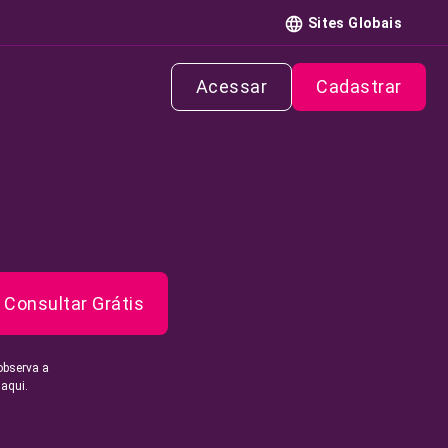
Sites Globais
Acessar
Cadastrar
Consultar Grátis
observa a
 aqui.