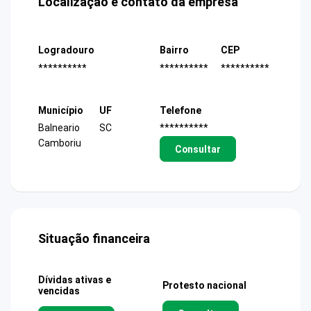
Localização e contato da empresa
Logradouro
Bairro
CEP
**********
**********
**********
Município
UF
Telefone
Balneario
SC
**********
Camboriu
Consultar
Situação financeira
Dívidas ativas e
Protesto nacional
vencidas