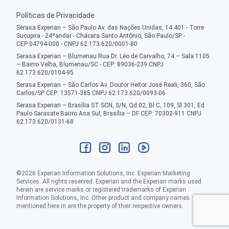
Políticas de Privacidade
Serasa Experian – São Paulo Av. das Nações Unidas, 14.401 - Torre
Sucupira - 24ºandar - Chácara Santo Antônio, São Paulo/SP -
CEP:04794-000 - CNPJ 62.173.620/0001-80
Serasa Experian – Blumenau Rua Dr. Léo de Carvalho, 74 – Sala 1105
– Bairro Velha, Blumenau/SC - CEP: 89036-239 CNPJ
62.173.620/0104-95
Serasa Experian – São Carlos Av. Doutor Heitor José Reali, 360, São
Carlos/SP CEP: 13571-385 CNPJ 62.173.620/0093-06
Serasa Experian – Brasília ST SCN, S/N, Qd 02, Bl C, 109, Sl 301, Ed.
Paulo Sarasate Bairro Asa Sul, Brasília – DF CEP: 70302-911 CNPJ
62.173.620/0131-68
©
2026
Experian Information Solutions, Inc. Experian Marketing
Services. All rights reserved. Experian and the Experian marks used
herein are service marks or registered trademarks of Experian
Information Solutions, Inc. Other product and company names
mentioned here in are the property of their respective owners.