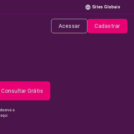
Sites Globais
Acessar
Cadastrar
Consultar Grátis
observa a
 aqui.