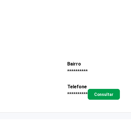
Bairro
**********
Telefone
**********
Consultar