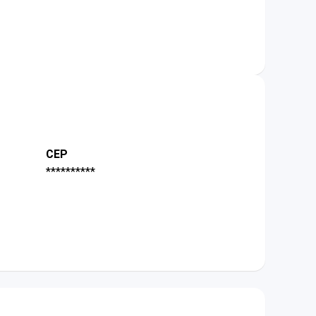
CEP
**********