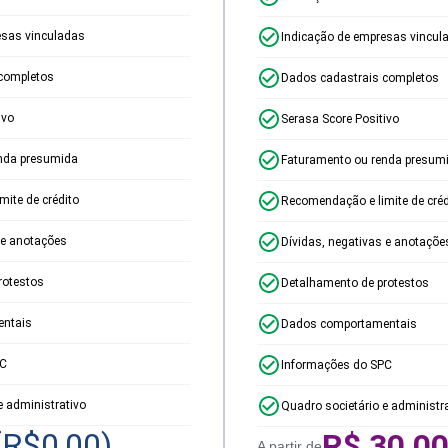
esas vinculadas
Indicação de empresas vincul
completos
Dados cadastrais completos
ivo
Serasa Score Positivo
nda presumida
Faturamento ou renda presum
ite de crédito
Recomendação e limite de créd
 e anotações
Dívidas, negativas e anotaçõe
rotestos
Detalhamento de protestos
ntais
Dados comportamentais
PC
Informações do SPC
e administrativo
Quadro societário e administr
(R$
0,00
)
R$
30,0
A partir de