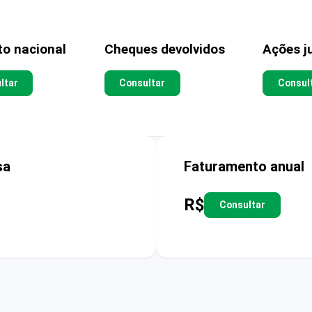
to nacional
Cheques devolvidos
Ações ju
ltar
Consultar
Consul
sa
Faturamento anual
R$
Consultar