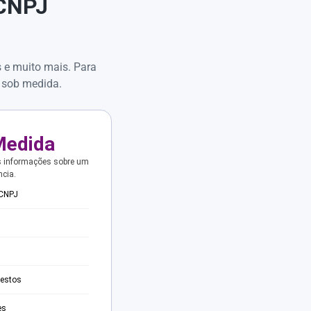
 CNPJ
s e muito mais. Para
 sob medida.
Medida
s informações sobre um
ncia.
 CNPJ
testos
es