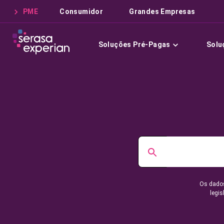
PME
Consumidor
Grandes Empresas
Soluções Pré-Pagas
Solu
Os dados
legis