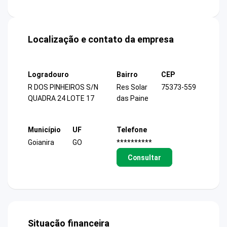
Localização e contato da empresa
Logradouro
Bairro
CEP
R DOS PINHEIROS S/N
Res Solar
75373-559
QUADRA 24 LOTE 17
das Paine
Município
UF
Telefone
Goianira
GO
**********
Consultar
Situação financeira