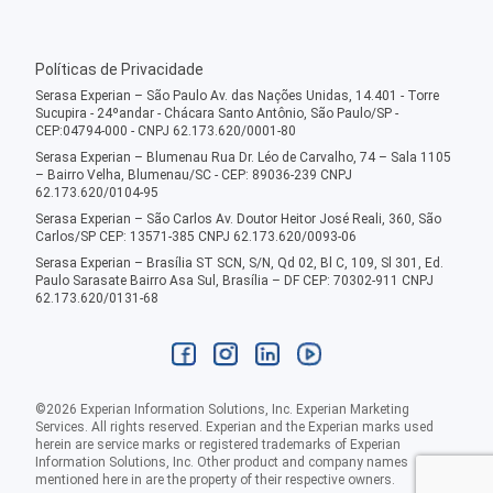
Políticas de Privacidade
Serasa Experian – São Paulo Av. das Nações Unidas, 14.401 - Torre
Sucupira - 24ºandar - Chácara Santo Antônio, São Paulo/SP -
CEP:04794-000 - CNPJ 62.173.620/0001-80
Serasa Experian – Blumenau Rua Dr. Léo de Carvalho, 74 – Sala 1105
– Bairro Velha, Blumenau/SC - CEP: 89036-239 CNPJ
62.173.620/0104-95
Serasa Experian – São Carlos Av. Doutor Heitor José Reali, 360, São
Carlos/SP CEP: 13571-385 CNPJ 62.173.620/0093-06
Serasa Experian – Brasília ST SCN, S/N, Qd 02, Bl C, 109, Sl 301, Ed.
Paulo Sarasate Bairro Asa Sul, Brasília – DF CEP: 70302-911 CNPJ
62.173.620/0131-68
©
2026
Experian Information Solutions, Inc. Experian Marketing
Services. All rights reserved. Experian and the Experian marks used
herein are service marks or registered trademarks of Experian
Information Solutions, Inc. Other product and company names
mentioned here in are the property of their respective owners.