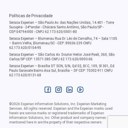
Políticas de Privacidade
Serasa Experian – São Paulo Av. das Nações Unidas, 14.401 - Torre
Sucupira - 24ºandar - Chácara Santo Antônio, São Paulo/SP -
CEP:04794-000 - CNPJ 62.173.620/0001-80
Serasa Experian – Blumenau Rua Dr. Léo de Carvalho, 74 – Sala 1105
– Bairro Velha, Blumenau/SC - CEP: 89036-239 CNPJ
62.173.620/0104-95
Serasa Experian – São Carlos Av. Doutor Heitor José Reali, 360, São
Carlos/SP CEP: 13571-385 CNPJ 62.173.620/0093-06
Serasa Experian – Brasília ST SCN, S/N, Qd 02, Bl C, 109, Sl 301, Ed.
Paulo Sarasate Bairro Asa Sul, Brasília – DF CEP: 70302-911 CNPJ
62.173.620/0131-68
©
2026
Experian Information Solutions, Inc. Experian Marketing
Services. All rights reserved. Experian and the Experian marks used
herein are service marks or registered trademarks of Experian
Information Solutions, Inc. Other product and company names
mentioned here in are the property of their respective owners.