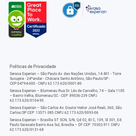
Políticas de Privacidade
Serasa Experian – São Paulo Av. das Nações Unidas, 14.401 - Torre
Sucupira - 24ºandar - Chácara Santo Antônio, São Paulo/SP -
CEP:04794-000 - CNPJ 62.173.620/0001-80
Serasa Experian – Blumenau Rua Dr. Léo de Carvalho, 74 – Sala 1105
– Bairro Velha, Blumenau/SC - CEP: 89036-239 CNPJ
62.173.620/0104-95
Serasa Experian – São Carlos Av. Doutor Heitor José Reali, 360, São
Carlos/SP CEP: 13571-385 CNPJ 62.173.620/0093-06
Serasa Experian – Brasília ST SCN, S/N, Qd 02, Bl C, 109, Sl 301, Ed.
Paulo Sarasate Bairro Asa Sul, Brasília – DF CEP: 70302-911 CNPJ
62.173.620/0131-68