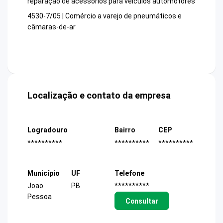
reparação de acessórios para veículos automotores
4530-7/05 | Comércio a varejo de pneumáticos e
câmaras-de-ar
Localização e contato da empresa
Logradouro
Bairro
CEP
**********
**********
**********
Município
UF
Telefone
Joao
PB
**********
Pessoa
Consultar