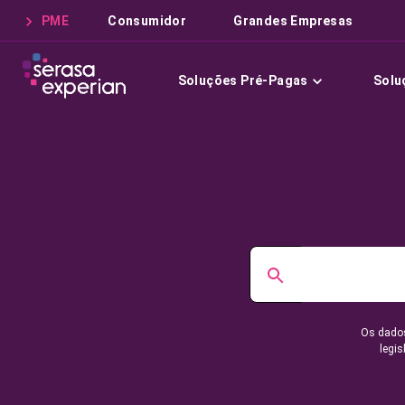
PME
Consumidor
Grandes Empresas
Soluções Pré-Pagas
Solu
Os dados
legis