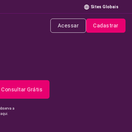
Sites Globais
Acessar
Cadastrar
Consultar Grátis
observa a
 aqui.