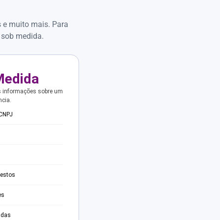
s e muito mais. Para
 sob medida.
Medida
s informações sobre um
ncia.
 CNPJ
testos
es
adas