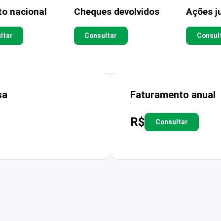
to nacional
Cheques devolvidos
Ações ju
ltar
Consultar
Consul
sa
Faturamento anual
R$
Consultar