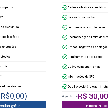
completos
Dados cadastrais completos
ivo
Serasa Score Positivo
nda presumida
Faturamento ou renda presum
ite de crédito
Recomendação e limite de créd
 e anotações
Dívidas, negativas e anotaçõe
rotestos
Detalhamento de protestos
ntais
Dados comportamentais
PC
Informações do SPC
e administrativo
Quadro societário e administr
(R$
0,00
)
R$
30,0
A partir de
sultar grátis
Personalizar con