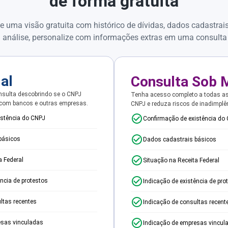
de forma gratuita
e uma visão gratuita com histórico de dívidas, dados cadastrai
 análise, personalize com informações extras em uma consulta
ial
Consulta Sob 
sulta descobrindo se o CNPJ
Tenha acesso completo a todas a
 com bancos e outras empresas.
CNPJ e reduza riscos de inadimplê
istência do CNPJ
Confirmação de existência do
básicos
Dados cadastrais básicos
a Federal
Situação na Receita Federal
ência de protestos
Indicação de existência de pro
ltas recentes
Indicação de consultas recent
esas vinculadas
Indicação de empresas vincul