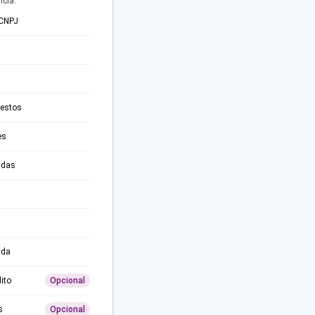
ncia.
 CNPJ
testos
es
adas
ida
ito
Opcional
s
Opcional