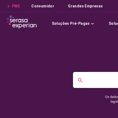
PME
Consumidor
Grandes Empresas
Soluções Pré-Pagas
Solu
Os dados
legis