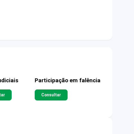
diciais
Participação em falência
tar
Consultar