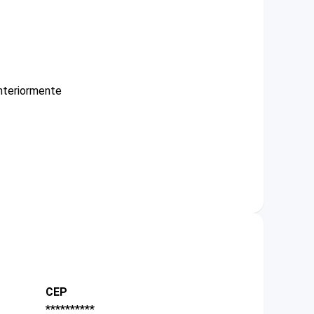
nteriormente
CEP
**********