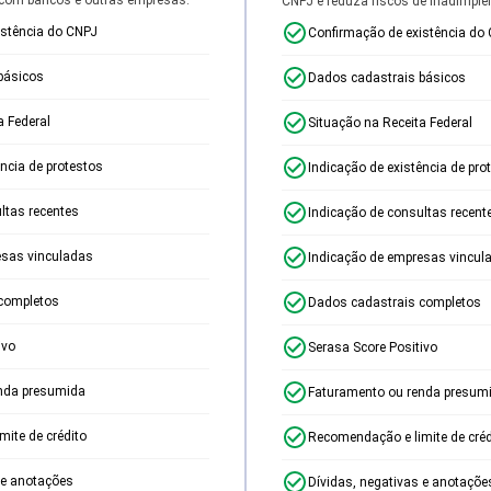
CNPJ e reduza riscos de inadimplê
istência do CNPJ
Confirmação de existência do
básicos
Dados cadastrais básicos
a Federal
Situação na Receita Federal
ência de protestos
Indicação de existência de pro
ltas recentes
Indicação de consultas recent
esas vinculadas
Indicação de empresas vincul
completos
Dados cadastrais completos
ivo
Serasa Score Positivo
nda presumida
Faturamento ou renda presum
ite de crédito
Recomendação e limite de créd
 e anotações
Dívidas, negativas e anotaçõe