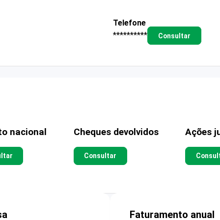
Telefone
**********
Consultar
to nacional
Cheques devolvidos
Ações ju
ltar
Consultar
Consul
sa
Faturamento anual