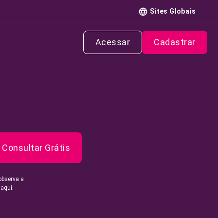
Sites Globais
Acessar
Cadastrar
Consultar Grátis
observa a
 aqui.