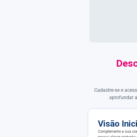
Desc
Cadastre-se e acess
aprofundar a
Visão Inic
Complemente a sua con
possui algum protesto