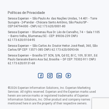
Políticas de Privacidade
Serasa Experian – São Paulo Av. das Nações Unidas, 14.401 - Torre
Sucupira - 24ºandar - Chácara Santo Antônio, São Paulo/SP -
CEP:04794-000 - CNPJ 62.173.620/0001-80
Serasa Experian – Blumenau Rua Dr. Léo de Carvalho, 74 – Sala 1105
– Bairro Velha, Blumenau/SC - CEP: 89036-239 CNPJ
62.173.620/0104-95
Serasa Experian – São Carlos Av. Doutor Heitor José Reali, 360, São
Carlos/SP CEP: 13571-385 CNPJ 62.173.620/0093-06
Serasa Experian – Brasília ST SCN, S/N, Qd 02, Bl C, 109, Sl 301, Ed.
Paulo Sarasate Bairro Asa Sul, Brasília – DF CEP: 70302-911 CNPJ
62.173.620/0131-68
©
2026
Experian Information Solutions, Inc. Experian Marketing
Services. All rights reserved. Experian and the Experian marks used
herein are service marks or registered trademarks of Experian
Information Solutions, Inc. Other product and company names
mentioned here in are the property of their respective owners.