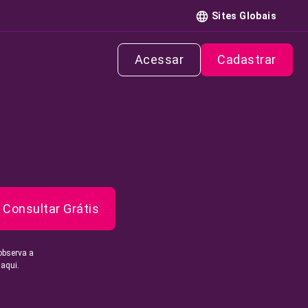
Sites Globais
Acessar
Cadastrar
Consultar Grátis
observa a
 aqui.