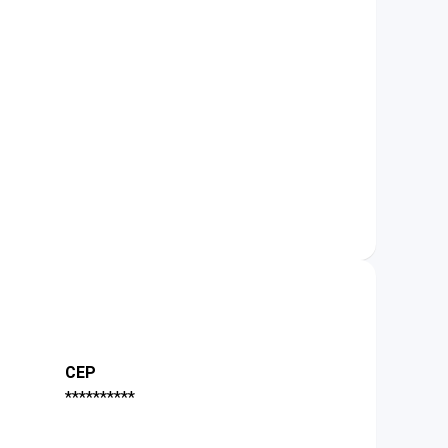
CEP
**********