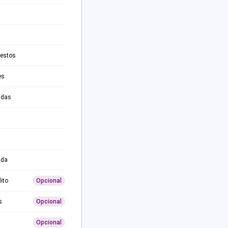
testos
es
adas
ida
ito
Opcional
s
Opcional
Opcional