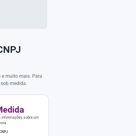
 CNPJ
s e muito mais. Para
 sob medida.
Medida
s informações sobre um
ncia.
 CNPJ