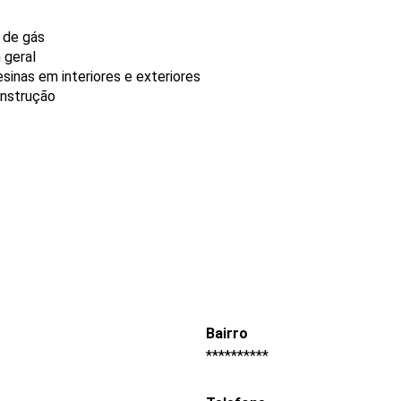
e de gás
 geral
sinas em interiores e exteriores
onstrução
Bairro
**********