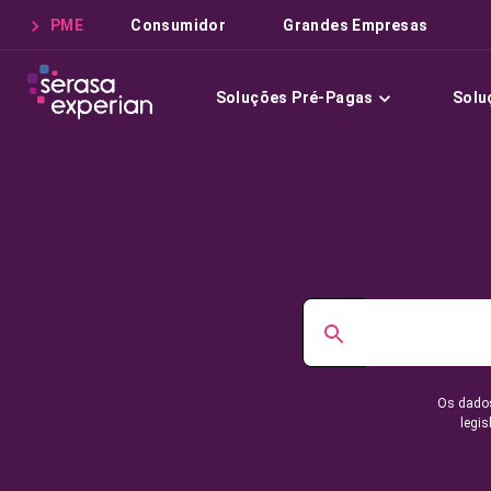
PME
Consumidor
Grandes Empresas
Soluções Pré-Pagas
Solu
Os dados
legis