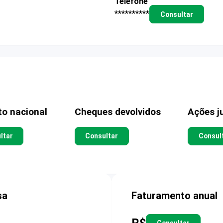
Telefone
**********
Consultar
to nacional
Cheques devolvidos
Ações ju
ltar
Consultar
Consul
sa
Faturamento anual
R$