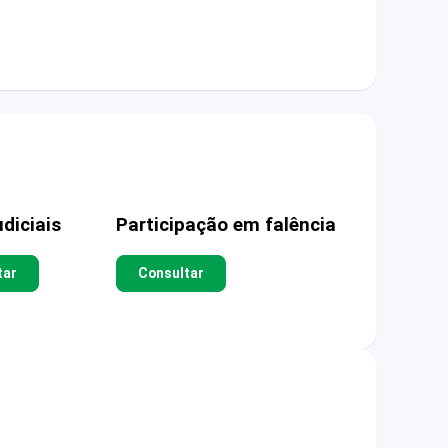
diciais
Participação em falência
tar
Consultar