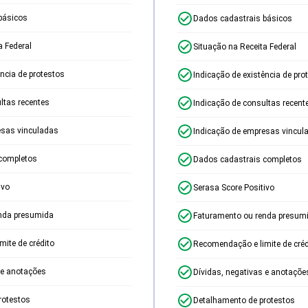
básicos
Dados cadastrais básicos
a Federal
Situação na Receita Federal
ência de protestos
Indicação de existência de pro
ltas recentes
Indicação de consultas recent
esas vinculadas
Indicação de empresas vincul
completos
Dados cadastrais completos
ivo
Serasa Score Positivo
nda presumida
Faturamento ou renda presum
ite de crédito
Recomendação e limite de créd
 e anotações
Dívidas, negativas e anotaçõe
rotestos
Detalhamento de protestos