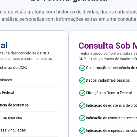
e uma visão gratuita com histórico de dívidas, dados cadastrai
 análise, personalize com informações extras em uma consulta
ial
Consulta Sob 
sulta descobrindo se o CNPJ
Tenha acesso completo a todas a
 com bancos e outras empresas.
CNPJ e reduza riscos de inadimplê
istência do CNPJ
Confirmação de existência do
básicos
Dados cadastrais básicos
a Federal
Situação na Receita Federal
ência de protestos
Indicação de existência de pro
ltas recentes
Indicação de consultas recent
esas vinculadas
Indicação de empresas vincul