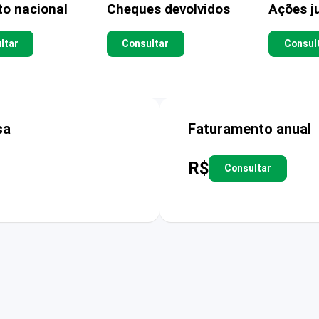
to nacional
Cheques devolvidos
Ações ju
ltar
Consultar
Consul
sa
Faturamento anual
R$
Consultar