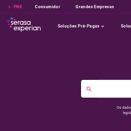
PME
Consumidor
Grandes Empresas
Soluções Pré-Pagas
Solu
Os dados
legis