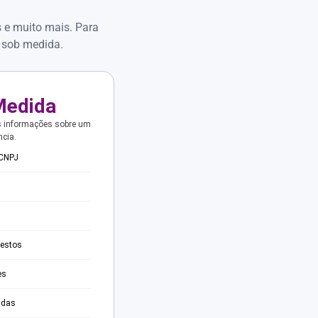
s e muito mais. Para
 sob medida.
Medida
s informações sobre um
ncia.
 CNPJ
testos
es
adas