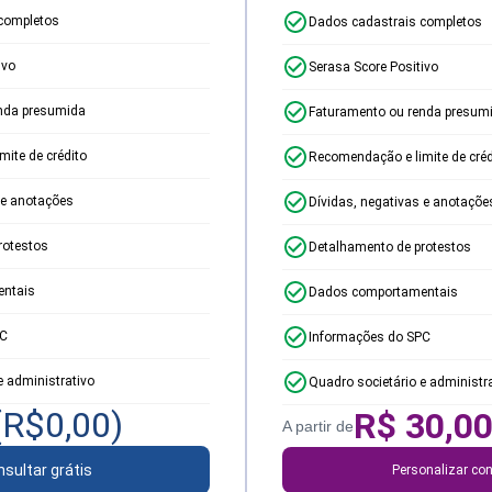
completos
Dados cadastrais completos
ivo
Serasa Score Positivo
nda presumida
Faturamento ou renda presum
ite de crédito
Recomendação e limite de créd
 e anotações
Dívidas, negativas e anotaçõe
rotestos
Detalhamento de protestos
ntais
Dados comportamentais
PC
Informações do SPC
e administrativo
Quadro societário e administr
(R$
0,00
)
R$
30,0
A partir de
sultar grátis
Personalizar con