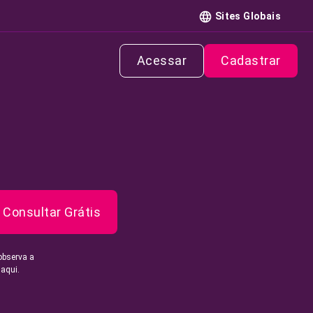
Sites Globais
Acessar
Cadastrar
Consultar Grátis
observa a
 aqui.