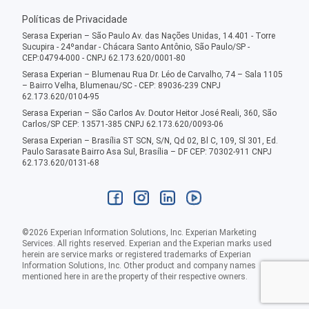
Políticas de Privacidade
Serasa Experian – São Paulo Av. das Nações Unidas, 14.401 - Torre
Sucupira - 24ºandar - Chácara Santo Antônio, São Paulo/SP -
CEP:04794-000 - CNPJ 62.173.620/0001-80
Serasa Experian – Blumenau Rua Dr. Léo de Carvalho, 74 – Sala 1105
– Bairro Velha, Blumenau/SC - CEP: 89036-239 CNPJ
62.173.620/0104-95
Serasa Experian – São Carlos Av. Doutor Heitor José Reali, 360, São
Carlos/SP CEP: 13571-385 CNPJ 62.173.620/0093-06
Serasa Experian – Brasília ST SCN, S/N, Qd 02, Bl C, 109, Sl 301, Ed.
Paulo Sarasate Bairro Asa Sul, Brasília – DF CEP: 70302-911 CNPJ
62.173.620/0131-68
©
2026
Experian Information Solutions, Inc. Experian Marketing
Services. All rights reserved. Experian and the Experian marks used
herein are service marks or registered trademarks of Experian
Information Solutions, Inc. Other product and company names
mentioned here in are the property of their respective owners.