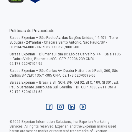
Políticas de Privacidade
Serasa Experian – São Paulo Av. das Nações Unidas, 14.401 - Torre
Sucupira - 24ºandar - Chácara Santo Antônio, São Paulo/SP -
CEP:04794-000 - CNPJ 62.173.620/0001-80
Serasa Experian – Blumenau Rua Dr. Léo de Carvalho, 74 – Sala 1105
– Bairro Velha, Blumenau/SC - CEP: 89036-239 CNPJ
62.173.620/0104-95
Serasa Experian – São Carlos Av. Doutor Heitor José Reali, 360, São
Carlos/SP CEP: 13571-385 CNPJ 62.173.620/0093-06
Serasa Experian – Brasília ST SCN, S/N, Qd 02, Bl C, 109, Sl 301, Ed.
Paulo Sarasate Bairro Asa Sul, Brasília – DF CEP: 70302-911 CNPJ
62.173.620/0131-68
©
2026
Experian Information Solutions, Inc. Experian Marketing
Services. All rights reserved. Experian and the Experian marks used
herein are service marks or registered trademarks of Experian