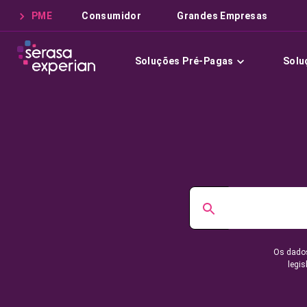
PME
Consumidor
Grandes Empresas
Soluções Pré-Pagas
Solu
Os dados
legis