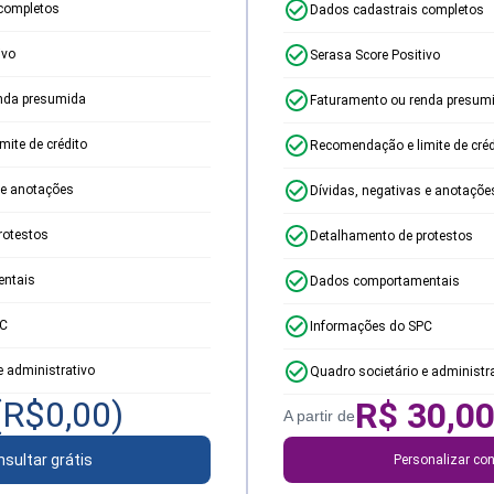
completos
Dados cadastrais completos
ivo
Serasa Score Positivo
nda presumida
Faturamento ou renda presum
ite de crédito
Recomendação e limite de créd
 e anotações
Dívidas, negativas e anotaçõe
rotestos
Detalhamento de protestos
ntais
Dados comportamentais
PC
Informações do SPC
e administrativo
Quadro societário e administr
(R$
0,00
)
R$
30,0
A partir de
sultar grátis
Personalizar con