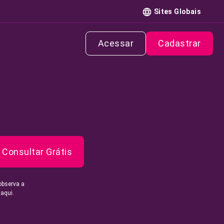
Sites Globais
Acessar
Cadastrar
Consultar Grátis
observa a
 aqui.