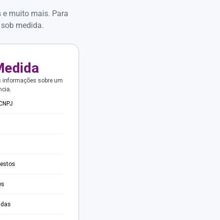
s e muito mais. Para
 sob medida.
Medida
s informações sobre um
ncia.
 CNPJ
testos
es
adas