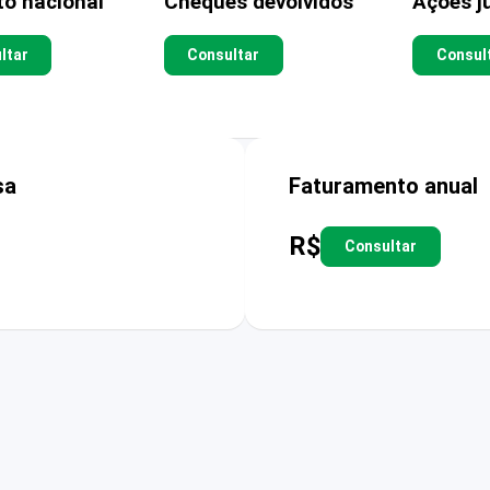
to nacional
Cheques devolvidos
Ações ju
ltar
Consultar
Consul
sa
Faturamento anual
R$
Consultar