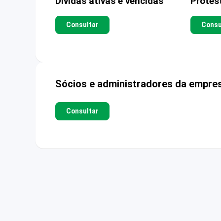
Dívidas ativas e vencidas
Protes
Consultar
Consu
Sócios e administradores da empre
Consultar