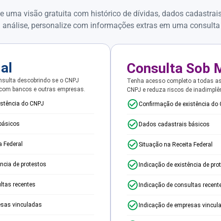
e uma visão gratuita com histórico de dívidas, dados cadastrai
 análise, personalize com informações extras em uma consulta
ial
Consulta Sob 
sulta descobrindo se o CNPJ
Tenha acesso completo a todas a
 com bancos e outras empresas.
CNPJ e reduza riscos de inadimplê
istência do CNPJ
Confirmação de existência do
básicos
Dados cadastrais básicos
a Federal
Situação na Receita Federal
ência de protestos
Indicação de existência de pro
ltas recentes
Indicação de consultas recent
esas vinculadas
Indicação de empresas vincul