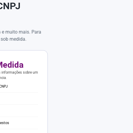
 CNPJ
s e muito mais. Para
 sob medida.
Medida
s informações sobre um
ncia.
 CNPJ
testos