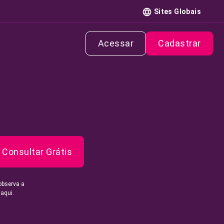
Sites Globais
Acessar
Cadastrar
Consultar Grátis
observa a
 aqui.