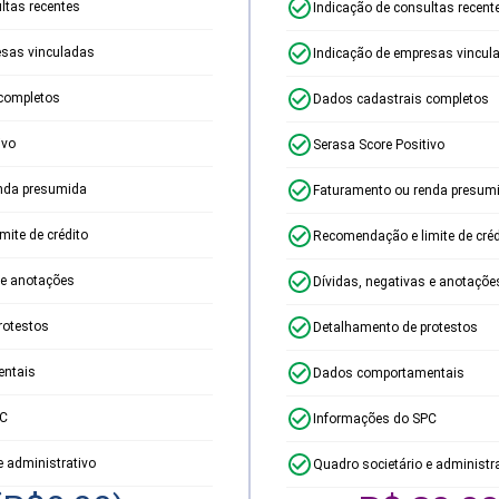
ltas recentes
Indicação de consultas recent
esas vinculadas
Indicação de empresas vincul
completos
Dados cadastrais completos
ivo
Serasa Score Positivo
nda presumida
Faturamento ou renda presum
ite de crédito
Recomendação e limite de créd
 e anotações
Dívidas, negativas e anotaçõe
rotestos
Detalhamento de protestos
ntais
Dados comportamentais
PC
Informações do SPC
e administrativo
Quadro societário e administr