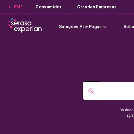
PME
Consumidor
Grandes Empresas
Soluções Pré-Pagas
Solu
Os dados
legis