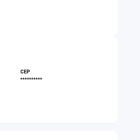
CEP
**********