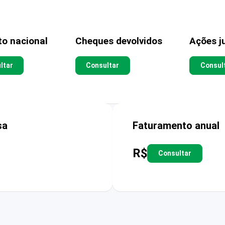
to nacional
Cheques devolvidos
Ações ju
ltar
Consultar
Consul
sa
Faturamento anual
R$
Consultar