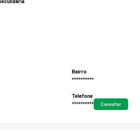
secundária
Bairro
**********
Telefone
**********
Consultar