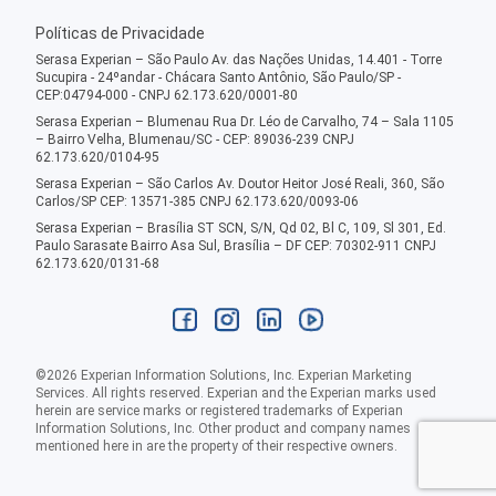
Políticas de Privacidade
Serasa Experian – São Paulo Av. das Nações Unidas, 14.401 - Torre
Sucupira - 24ºandar - Chácara Santo Antônio, São Paulo/SP -
CEP:04794-000 - CNPJ 62.173.620/0001-80
Serasa Experian – Blumenau Rua Dr. Léo de Carvalho, 74 – Sala 1105
– Bairro Velha, Blumenau/SC - CEP: 89036-239 CNPJ
62.173.620/0104-95
Serasa Experian – São Carlos Av. Doutor Heitor José Reali, 360, São
Carlos/SP CEP: 13571-385 CNPJ 62.173.620/0093-06
Serasa Experian – Brasília ST SCN, S/N, Qd 02, Bl C, 109, Sl 301, Ed.
Paulo Sarasate Bairro Asa Sul, Brasília – DF CEP: 70302-911 CNPJ
62.173.620/0131-68
©
2026
Experian Information Solutions, Inc. Experian Marketing
Services. All rights reserved. Experian and the Experian marks used
herein are service marks or registered trademarks of Experian
Information Solutions, Inc. Other product and company names
mentioned here in are the property of their respective owners.