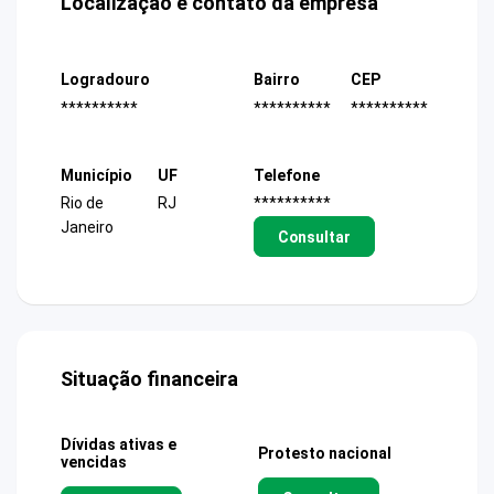
Localização e contato da empresa
Logradouro
Bairro
CEP
**********
**********
**********
Município
UF
Telefone
Rio de
RJ
**********
Janeiro
Consultar
Situação financeira
Dívidas ativas e
Protesto nacional
vencidas