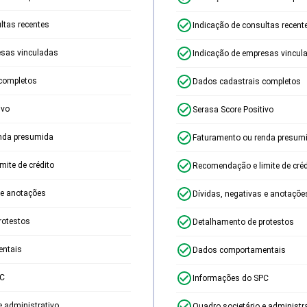
ltas recentes
Indicação de consultas recent
esas vinculadas
Indicação de empresas vincul
completos
Dados cadastrais completos
ivo
Serasa Score Positivo
nda presumida
Faturamento ou renda presum
ite de crédito
Recomendação e limite de créd
 e anotações
Dívidas, negativas e anotaçõe
rotestos
Detalhamento de protestos
ntais
Dados comportamentais
PC
Informações do SPC
e administrativo
Quadro societário e administr