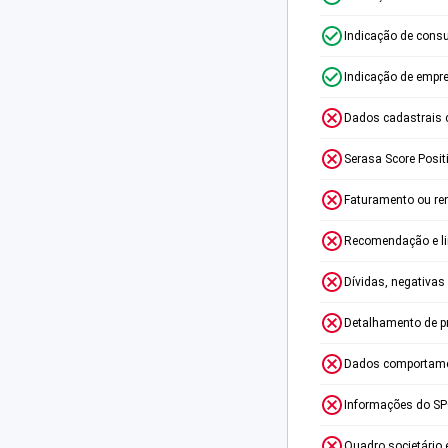
Indicação de consu
Indicação de empr
Dados cadastrais 
Serasa Score Posit
Faturamento ou re
Recomendação e lim
Dívidas, negativas
Detalhamento de p
Dados comportame
Informações do S
Quadro societário 