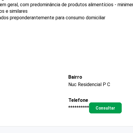
 em geral, com predominância de produtos alimentícios - minim
s e similares
ados preponderantemente para consumo domiciliar
Bairro
Nuc Residencial P C
Telefone
**********
Consultar