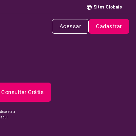
Sites Globais
Acessar
Cadastrar
Consultar Grátis
observa a
 aqui.