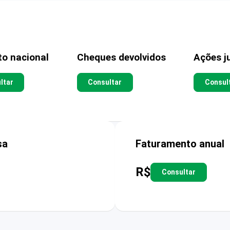
to nacional
Cheques devolvidos
Ações ju
ltar
Consultar
Consul
sa
Faturamento anual
R$
Consultar