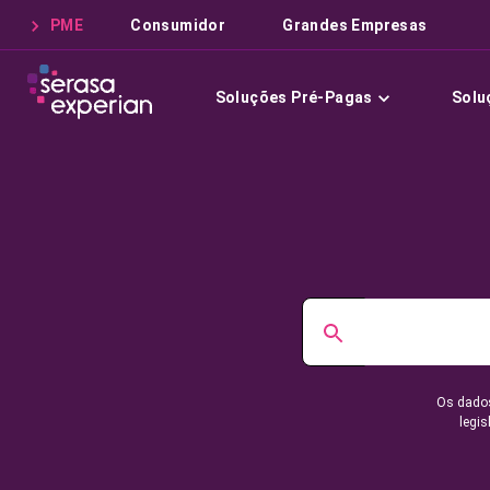
PME
Consumidor
Grandes Empresas
Soluções Pré-Pagas
Solu
Os dados
legis