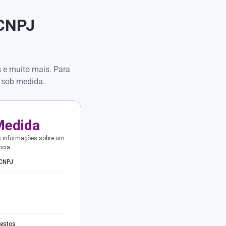
 CNPJ
s e muito mais. Para
 sob medida.
Medida
s informações sobre um
ncia.
 CNPJ
testos