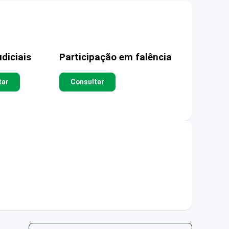
diciais
Participação em falência
tar
Consultar