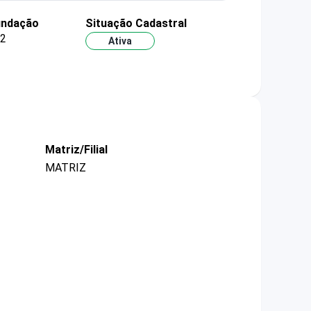
undação
Situação Cadastral
22
Ativa
Matriz/Filial
MATRIZ