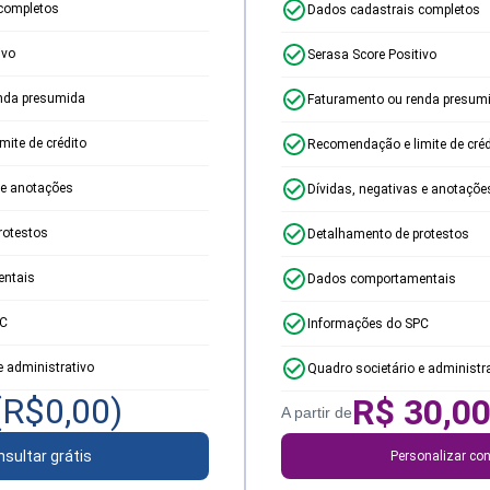
completos
Dados cadastrais completos
ivo
Serasa Score Positivo
nda presumida
Faturamento ou renda presum
ite de crédito
Recomendação e limite de créd
 e anotações
Dívidas, negativas e anotaçõe
rotestos
Detalhamento de protestos
ntais
Dados comportamentais
PC
Informações do SPC
e administrativo
Quadro societário e administr
(R$
0,00
)
R$
30,0
A partir de
sultar grátis
Personalizar con