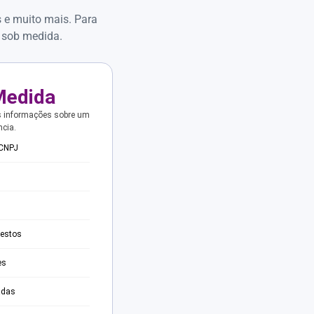
s e muito mais. Para
 sob medida.
Medida
s informações sobre um
ncia.
 CNPJ
testos
es
adas