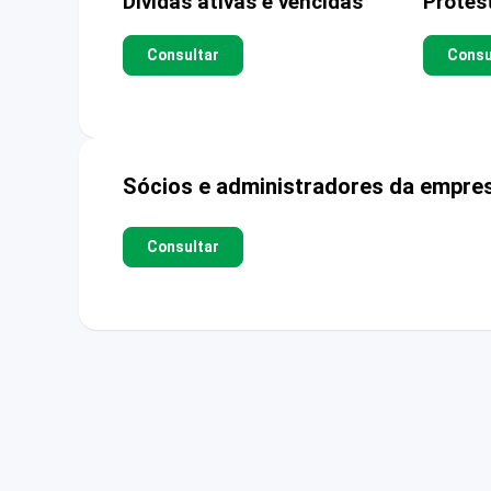
Dívidas ativas e vencidas
Protes
Consultar
Consu
Sócios e administradores da empre
Consultar