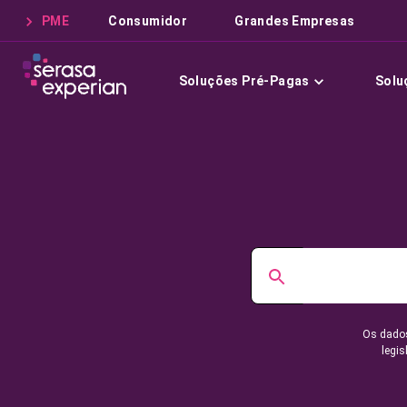
PME
Consumidor
Grandes Empresas
Soluções Pré-Pagas
Solu
Os dados
legis