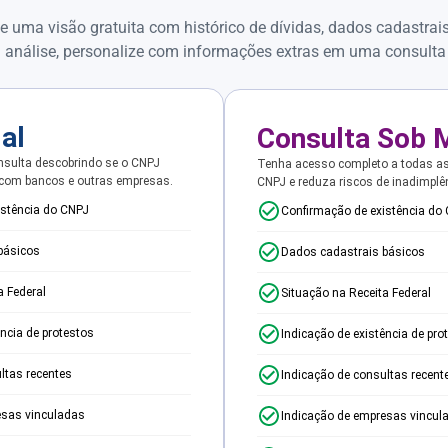
e uma visão gratuita com histórico de dívidas, dados cadastrai
 análise, personalize com informações extras em uma consulta
ial
Consulta Sob 
sulta descobrindo se o CNPJ
Tenha acesso completo a todas a
 com bancos e outras empresas.
CNPJ e reduza riscos de inadimplê
istência do CNPJ
Confirmação de existência do
básicos
Dados cadastrais básicos
a Federal
Situação na Receita Federal
ência de protestos
Indicação de existência de pro
ltas recentes
Indicação de consultas recent
esas vinculadas
Indicação de empresas vincul