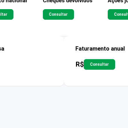
to nacional
Cheques devolvidos
Ações ju
ltar
Consultar
Consul
sa
Faturamento anual
R$
Consultar