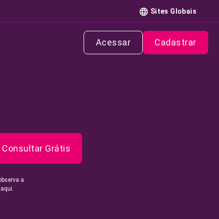
Sites Globais
Acessar
Cadastrar
Consultar Grátis
observa a
 aqui.