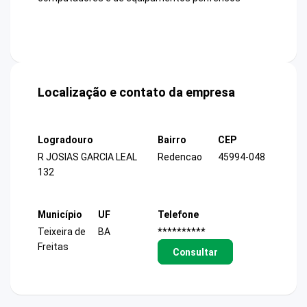
Localização e contato da empresa
Logradouro
Bairro
CEP
R JOSIAS GARCIA LEAL
Redencao
45994-048
132
Município
UF
Telefone
Teixeira de
BA
**********
Freitas
Consultar