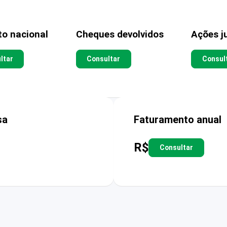
to nacional
Cheques devolvidos
Ações ju
ltar
Consultar
Consul
sa
Faturamento anual
R$
Consultar