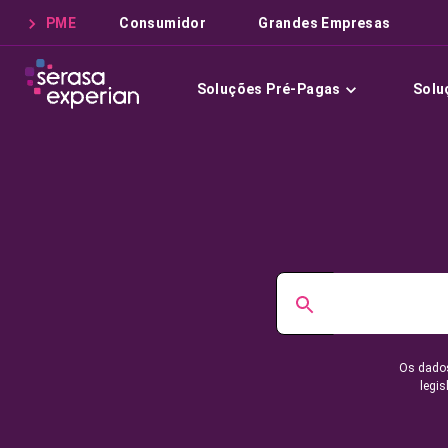
PME
Consumidor
Grandes Empresas
Soluções Pré-Pagas
Solu
Os dados
legis