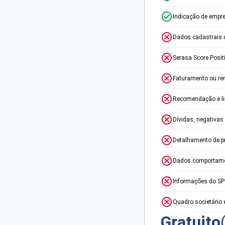
Indicação de empr
Dados cadastrais 
Serasa Score Posit
Faturamento ou re
Recomendação e lim
Dívidas, negativas
Detalhamento de p
Dados comportame
Informações do S
Quadro societário 
Gratuito