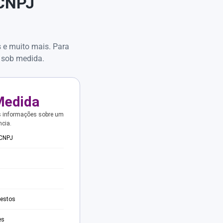
 CNPJ
s e muito mais. Para
 sob medida.
Medida
s informações sobre um
ncia.
 CNPJ
testos
es