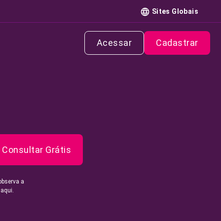
Sites Globais
Acessar
Cadastrar
Consultar Grátis
observa a
 aqui.