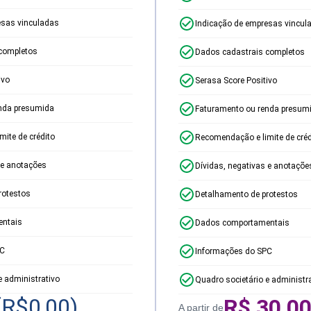
esas vinculadas
Indicação de empresas vincul
completos
Dados cadastrais completos
ivo
Serasa Score Positivo
nda presumida
Faturamento ou renda presum
ite de crédito
Recomendação e limite de créd
 e anotações
Dívidas, negativas e anotaçõe
rotestos
Detalhamento de protestos
ntais
Dados comportamentais
PC
Informações do SPC
e administrativo
Quadro societário e administr
(R$
0,00
)
R$
30,0
A partir de